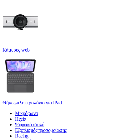
Κάμερες web
Θήκες-πληκτρολόγιο για iPad
Μικρόφωνα
Ηχεία
Ψηφιακά στυλό
Εξοπλισμός προσομοίωσης
Racing