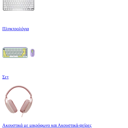
Πληκτρολόγια
Σετ
Ακουστικά με μικρόφωνο και Ακουστικά-ψείρες