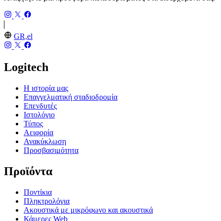
GR,el
Logitech
Η ιστορία μας
Επαγγελματική σταδιοδρομία
Επενδυτές
Ιστολόγιο
Τύπος
Αειφορία
Ανακύκλωση
Προσβασιμότητα
Προϊόντα
Ποντίκια
Πληκτρολόγια
Ακουστικά με μικρόφωνο και ακουστικά
Κάμερες Web