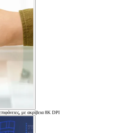
πιφάνειες, με ακρίβεια 8K DPI