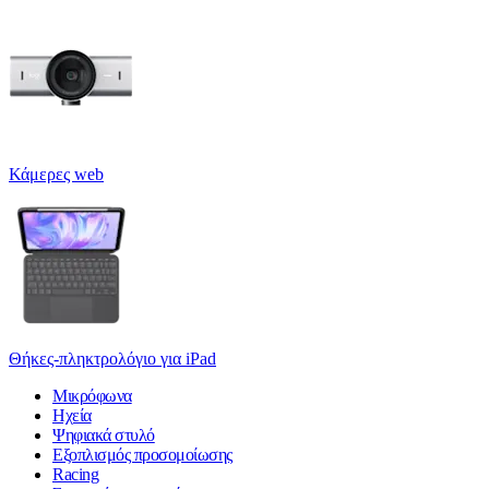
Κάμερες web
Θήκες-πληκτρολόγιο για iPad
Μικρόφωνα
Ηχεία
Ψηφιακά στυλό
Εξοπλισμός προσομοίωσης
Racing