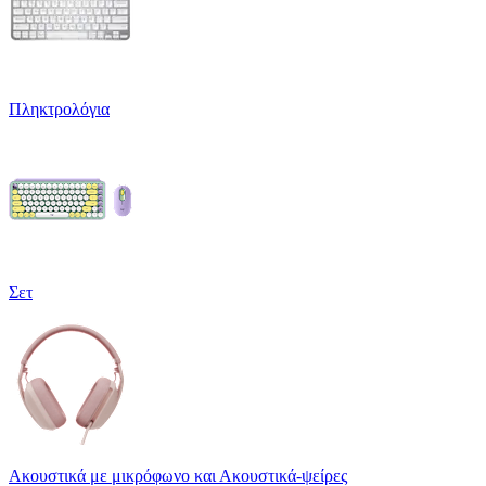
Πληκτρολόγια
Σετ
Ακουστικά με μικρόφωνο και Ακουστικά-ψείρες