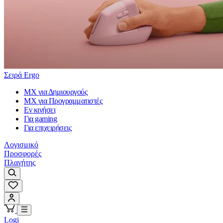
Σειρά Ergo
MX για Δημιουργούς
MX για Προγραμματιστές
Εν κινήσει
Για gaming
Για επιχειρήσεις
Λογισμικό
Προσφορές
Πλανήτης
Logi