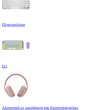
Πληκτρολόγια
Σετ
Ακουστικά με μικρόφωνο και Ακουστικά-ψείρες