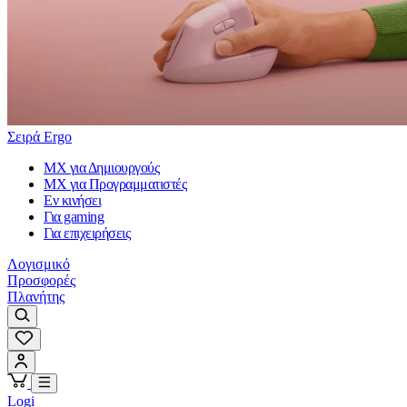
Σειρά Ergo
MX για Δημιουργούς
MX για Προγραμματιστές
Εν κινήσει
Για gaming
Για επιχειρήσεις
Λογισμικό
Προσφορές
Πλανήτης
Logi