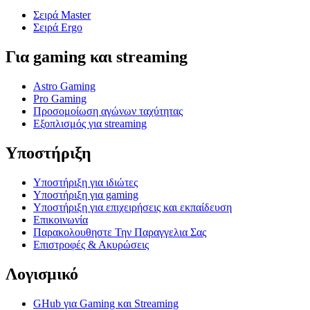
Σειρά Master
Σειρά Ergo
Για gaming και streaming
Astro Gaming
Pro Gaming
Προσομοίωση αγώνων ταχύτητας
Εξοπλισμός για streaming
Υποστήριξη
Υποστήριξη για ιδιώτες
Υποστήριξη για gaming
Υποστήριξη για επιχειρήσεις και εκπαίδευση
Επικοινωνία
Παρακολουθηστε Την Παραγγελια Σας
Επιστροφές & Ακυρώσεις
Λογισμικό
GHub για Gaming και Streaming