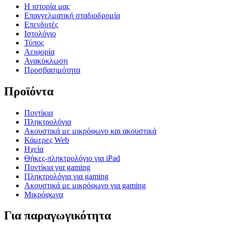
Η ιστορία μας
Επαγγελματική σταδιοδρομία
Επενδυτές
Ιστολόγιο
Τύπος
Αειφορία
Ανακύκλωση
Προσβασιμότητα
Προϊόντα
Ποντίκια
Πληκτρολόγια
Ακουστικά με μικρόφωνο και ακουστικά
Κάμερες Web
Ηχεία
Θήκες-πληκτρολόγιο για iPad
Ποντίκια για gaming
Πληκτρολόγια για gaming
Ακουστικά με μικρόφωνο για gaming
Μικρόφωνα
Για παραγωγικότητα