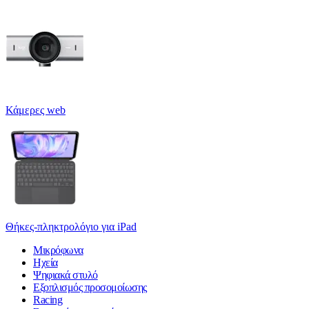
Κάμερες web
Θήκες-πληκτρολόγιο για iPad
Μικρόφωνα
Ηχεία
Ψηφιακά στυλό
Εξοπλισμός προσομοίωσης
Racing