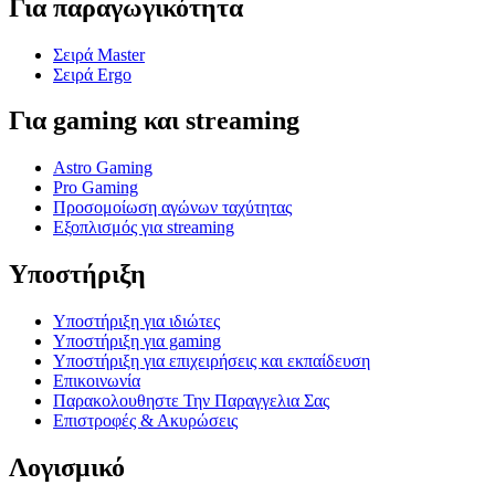
Για παραγωγικότητα
Σειρά Master
Σειρά Ergo
Για gaming και streaming
Astro Gaming
Pro Gaming
Προσομοίωση αγώνων ταχύτητας
Εξοπλισμός για streaming
Υποστήριξη
Υποστήριξη για ιδιώτες
Υποστήριξη για gaming
Υποστήριξη για επιχειρήσεις και εκπαίδευση
Επικοινωνία
Παρακολουθηστε Την Παραγγελια Σας
Επιστροφές & Ακυρώσεις
Λογισμικό