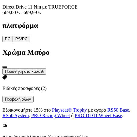
Direct Drive 11 Nm με TRUEFORCE
669,00 €
-
699,99 €
πλατφόρμα
PC
PS/PC
Χρώμα
Μαύρο
Προσθήκη στο καλάθι
Ειδικές προσφορές
(2)
Προβολή όλων
Εξοικονομήστε 15% στο
Playseat® Trophy
με αγορά
RS50 Base
,
RS50 System
,
PRO Racing Wheel
ή
PRO DD11 Wheel Base
.
Δωρεάν παράδοση για όλες τις παραγγελίες.