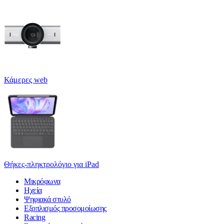
Κάμερες web
Θήκες-πληκτρολόγιο για iPad
Μικρόφωνα
Ηχεία
Ψηφιακά στυλό
Εξοπλισμός προσομοίωσης
Racing