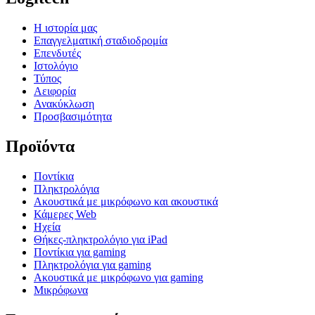
Η ιστορία μας
Επαγγελματική σταδιοδρομία
Επενδυτές
Ιστολόγιο
Τύπος
Αειφορία
Ανακύκλωση
Προσβασιμότητα
Προϊόντα
Ποντίκια
Πληκτρολόγια
Ακουστικά με μικρόφωνο και ακουστικά
Κάμερες Web
Ηχεία
Θήκες-πληκτρολόγιο για iPad
Ποντίκια για gaming
Πληκτρολόγια για gaming
Ακουστικά με μικρόφωνο για gaming
Μικρόφωνα