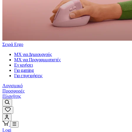
Σειρά Ergo
MX για Δημιουργούς
MX για Προγραμματιστές
Εν κινήσει
Για gaming
Για επιχειρήσεις
Λογισμικό
Προσφορές
Πλανήτης
Logi