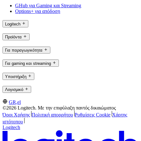
GHub για Gaming και Streaming
Options+ για απόδοση
Logitech
Προϊόντα
Για παραγωγικότητα
Για gaming και streaming
Υποστήριξη
Λογισμικό
GR,el
©2026 Logitech. Με την επιφύλαξη παντός δικαιώματος
Όροι Χρήσης
Πολιτική απορρήτου
Ρυθμίσεις Cookie
Χάρτης
ιστότοπου
Logitech