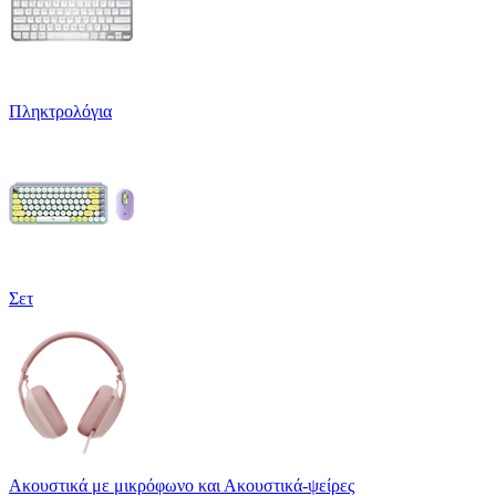
Πληκτρολόγια
Σετ
Ακουστικά με μικρόφωνο και Ακουστικά-ψείρες