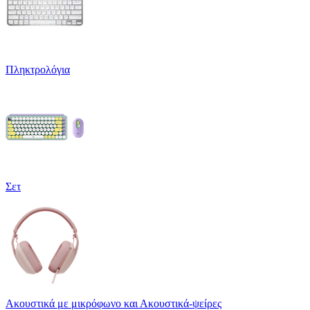
Πληκτρολόγια
Σετ
Ακουστικά με μικρόφωνο και Ακουστικά-ψείρες