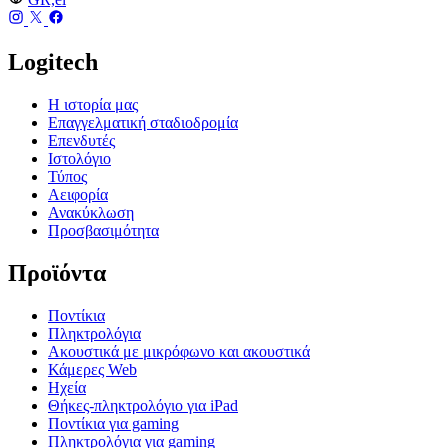
Logitech
Η ιστορία μας
Επαγγελματική σταδιοδρομία
Επενδυτές
Ιστολόγιο
Τύπος
Αειφορία
Ανακύκλωση
Προσβασιμότητα
Προϊόντα
Ποντίκια
Πληκτρολόγια
Ακουστικά με μικρόφωνο και ακουστικά
Κάμερες Web
Ηχεία
Θήκες-πληκτρολόγιο για iPad
Ποντίκια για gaming
Πληκτρολόγια για gaming