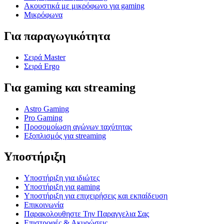
Ακουστικά με μικρόφωνο για gaming
Μικρόφωνα
Για παραγωγικότητα
Σειρά Master
Σειρά Ergo
Για gaming και streaming
Astro Gaming
Pro Gaming
Προσομοίωση αγώνων ταχύτητας
Εξοπλισμός για streaming
Υποστήριξη
Υποστήριξη για ιδιώτες
Υποστήριξη για gaming
Υποστήριξη για επιχειρήσεις και εκπαίδευση
Επικοινωνία
Παρακολουθηστε Την Παραγγελια Σας
Επιστροφές & Ακυρώσεις