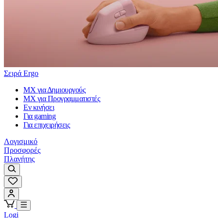
Σειρά Ergo
MX για Δημιουργούς
MX για Προγραμματιστές
Εν κινήσει
Για gaming
Για επιχειρήσεις
Λογισμικό
Προσφορές
Πλανήτης
Logi