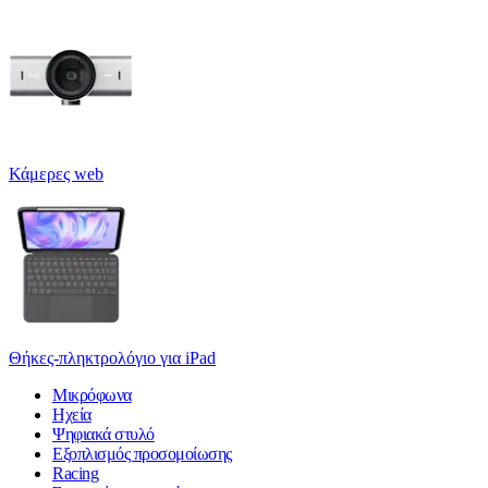
Κάμερες web
Θήκες-πληκτρολόγιο για iPad
Μικρόφωνα
Ηχεία
Ψηφιακά στυλό
Εξοπλισμός προσομοίωσης
Racing