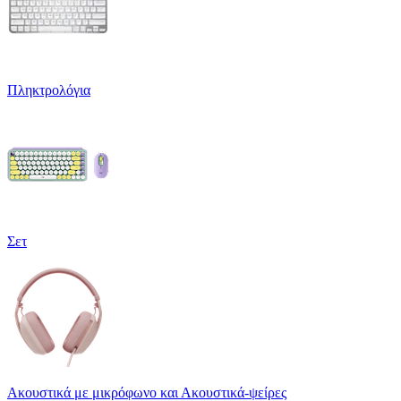
Πληκτρολόγια
Σετ
Ακουστικά με μικρόφωνο και Ακουστικά-ψείρες