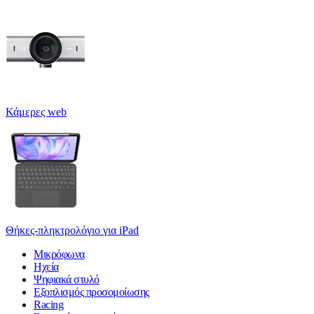
Κάμερες web
Θήκες-πληκτρολόγιο για iPad
Μικρόφωνα
Ηχεία
Ψηφιακά στυλό
Εξοπλισμός προσομοίωσης
Racing