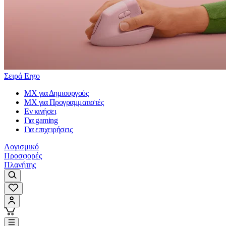
Σειρά Ergo
MX για Δημιουργούς
MX για Προγραμματιστές
Εν κινήσει
Για gaming
Για επιχειρήσεις
Λογισμικό
Προσφορές
Πλανήτης