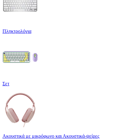
Πληκτρολόγια
Σετ
Ακουστικά με μικρόφωνο και Ακουστικά-ψείρες