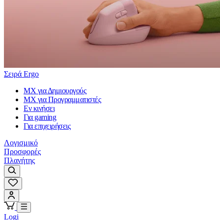
Σειρά Ergo
MX για Δημιουργούς
MX για Προγραμματιστές
Εν κινήσει
Για gaming
Για επιχειρήσεις
Λογισμικό
Προσφορές
Πλανήτης
Logi