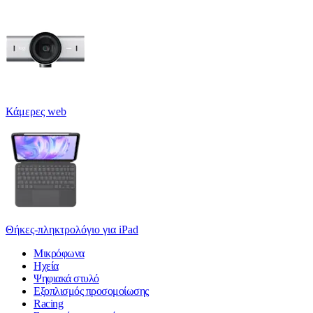
Κάμερες web
Θήκες-πληκτρολόγιο για iPad
Μικρόφωνα
Ηχεία
Ψηφιακά στυλό
Εξοπλισμός προσομοίωσης
Racing