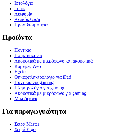
Ιστολόγιο
Τύπος
Αειφορία
Ανακύκλωση
Προσβασιμότητα
Προϊόντα
Ποντίκια
Πληκτρολόγια
Ακουστικά με μικρόφωνο και ακουστικά
Κάμερες Web
Ηχεία
Θήκες-πληκτρολόγιο για iPad
Ποντίκια για gaming
Πληκτρολόγια για gaming
Ακουστικά με μικρόφωνο για gaming
Μικρόφωνα
Για παραγωγικότητα
Σειρά Master
Σειρά Ergo