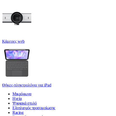
Κάμερες web
Θήκες-πληκτρολόγιο για iPad
Μικρόφωνα
Ηχεία
Ψηφιακά στυλό
Εξοπλισμός προσομοίωσης
Racing