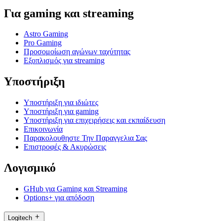
Για gaming και streaming
Astro Gaming
Pro Gaming
Προσομοίωση αγώνων ταχύτητας
Εξοπλισμός για streaming
Υποστήριξη
Υποστήριξη για ιδιώτες
Υποστήριξη για gaming
Υποστήριξη για επιχειρήσεις και εκπαίδευση
Επικοινωνία
Παρακολουθηστε Την Παραγγελια Σας
Επιστροφές & Ακυρώσεις
Λογισμικό
GHub για Gaming και Streaming
Options+ για απόδοση
Logitech