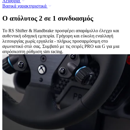
Αειφορία
Βασικά χαρακτηριστικά
Ο απόλυτος 2 σε 1 συνδυασμός
Το RS Shifter & Handbrake προσφέρει απαράμιλλο έλεγχο και
αυθεντική οδηγική εμπειρία. Γρήγορη και εύκολη εναλλαγή
λειτουργίας χωρίς εργαλεία - πλήρως προσαρμόσιμη στο
αγωνιστικό στιλ σας. Συμβατό με τις σειρές PRO και G για μια
απρόσκοπτη ρύθμιση sim racing.