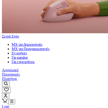
Σειρά Ergo
MX για Δημιουργούς
MX για Προγραμματιστές
Εν κινήσει
Για gaming
Για επιχειρήσεις
Λογισμικό
Προσφορές
Πλανήτης
Logi