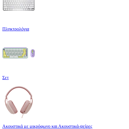
Πληκτρολόγια
Σετ
Ακουστικά με μικρόφωνο και Ακουστικά-ψείρες