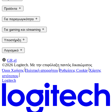
Προϊόντα
Για παραγωγικότητα
Για gaming και streaming
Υποστήριξη
Λογισμικό
GR,el
©2026 Logitech. Με την επιφύλαξη παντός δικαιώματος
Όροι Χρήσης
Πολιτική απορρήτου
Ρυθμίσεις Cookie
Χάρτης
ιστότοπου
Logitech