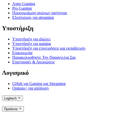
Astro Gaming
Pro Gaming
Προσομοίωση αγώνων ταχύτητας
Εξοπλισμός για streaming
Υποστήριξη
Υποστήριξη για ιδιώτες
Υποστήριξη για gaming
Υποστήριξη για επιχειρήσεις και εκπαίδευση
Επικοινωνία
Παρακολουθηστε Την Παραγγελια Σας
Επιστροφές & Ακυρώσεις
Λογισμικό
GHub για Gaming και Streaming
Options+ για απόδοση
Logitech
Προϊόντα