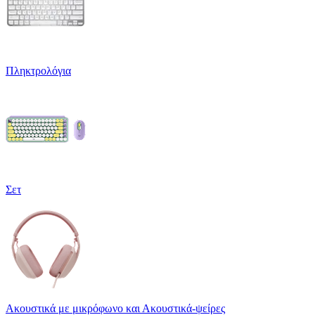
Πληκτρολόγια
Σετ
Ακουστικά με μικρόφωνο και Ακουστικά-ψείρες