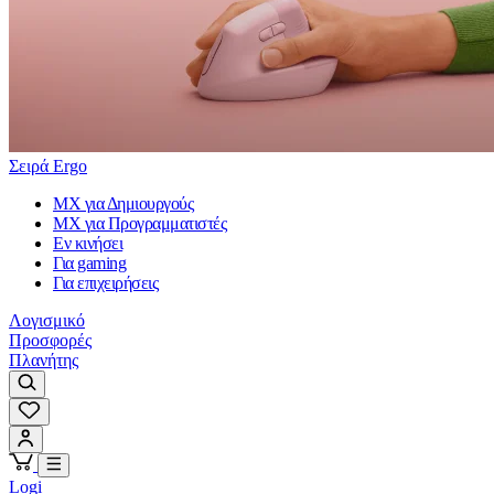
Σειρά Ergo
MX για Δημιουργούς
MX για Προγραμματιστές
Εν κινήσει
Για gaming
Για επιχειρήσεις
Λογισμικό
Προσφορές
Πλανήτης
Logi