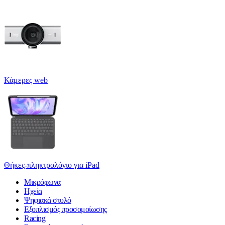
Κάμερες web
Θήκες-πληκτρολόγιο για iPad
Μικρόφωνα
Ηχεία
Ψηφιακά στυλό
Εξοπλισμός προσομοίωσης
Racing