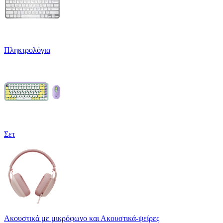
Πληκτρολόγια
Σετ
Ακουστικά με μικρόφωνο και Ακουστικά-ψείρες