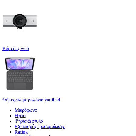
Κάμερες web
Θήκες-πληκτρολόγιο για iPad
Μικρόφωνα
Ηχεία
Ψηφιακά στυλό
Εξοπλισμός προσομοίωσης
Racing