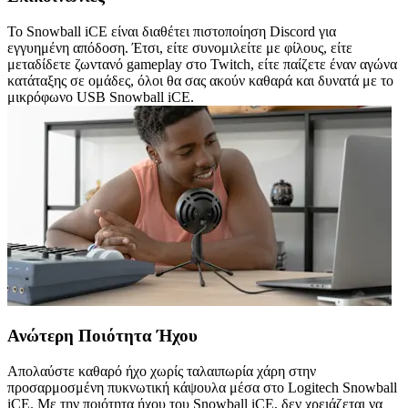
Το Snowball iCE είναι διαθέτει πιστοποίηση Discord για
εγγυημένη απόδοση. Έτσι, είτε συνομιλείτε με φίλους, είτε
μεταδίδετε ζωντανό gameplay στο Twitch, είτε παίζετε έναν αγώνα
κατάταξης σε ομάδες, όλοι θα σας ακούν καθαρά και δυνατά με το
μικρόφωνο USB Snowball iCE.
Ανώτερη Ποιότητα Ήχου
Απολαύστε καθαρό ήχο χωρίς ταλαιπωρία χάρη στην
προσαρμοσμένη πυκνωτική κάψουλα μέσα στο Logitech Snowball
iCE. Με την ποιότητα ήχου του Snowball iCE, δεν χρειάζεται να