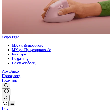
Σειρά Ergo
MX για Δημιουργούς
MX για Προγραμματιστές
Εν κινήσει
Για gaming
Για επιχειρήσεις
Λογισμικό
Προσφορές
Πλανήτης
Logi