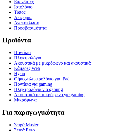
Επενδυτές
Ιστολόγιο
Τύπος
Αειφορία
Ανακύκλωση
Προσβασιμότητα
Προϊόντα
Ποντίκια
Πληκτρολόγια
Ακουστικά με μικρόφωνο και ακουστικά
Κάμερες Web
Ηχεία
Θήκες-πληκτρολόγιο για iPad
Ποντίκια για gaming
Πληκτρολόγια για gaming
Ακουστικά με μικρόφωνο για gaming
Μικρόφωνα
Για παραγωγικότητα
Σειρά Master
Σειρά Ergo