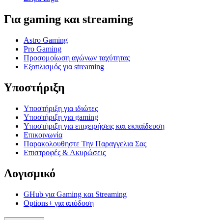
Για gaming και streaming
Astro Gaming
Pro Gaming
Προσομοίωση αγώνων ταχύτητας
Εξοπλισμός για streaming
Υποστήριξη
Υποστήριξη για ιδιώτες
Υποστήριξη για gaming
Υποστήριξη για επιχειρήσεις και εκπαίδευση
Επικοινωνία
Παρακολουθηστε Την Παραγγελια Σας
Επιστροφές & Ακυρώσεις
Λογισμικό
GHub για Gaming και Streaming
Options+ για απόδοση