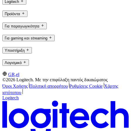
Logitech
Προϊόντα
Για παραγωγικότητα
Για gaming και streaming
Υποστήριξη
Λογισμικό
GR,el
©2026 Logitech. Με την επιφύλαξη παντός δικαιώματος
Όροι Χρήσης
Πολιτική απορρήτου
Ρυθμίσεις Cookie
Χάρτης
ιστότοπου
Logitech