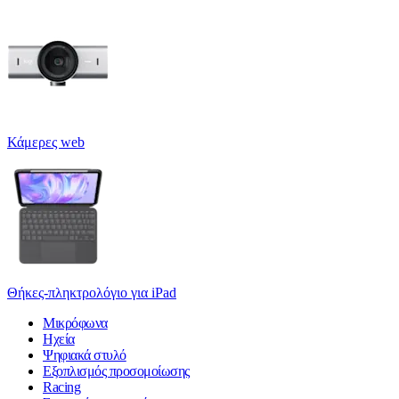
Κάμερες web
Θήκες-πληκτρολόγιο για iPad
Μικρόφωνα
Ηχεία
Ψηφιακά στυλό
Εξοπλισμός προσομοίωσης
Racing