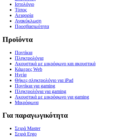
Ιστολόγιο
Τύπος
Αειφορία
Ανακύκλωση
Προσβασιμότητα
Προϊόντα
Ποντίκια
Πληκτρολόγια
Ακουστικά με μικρόφωνο και ακουστικά
Κάμερες Web
Ηχεία
Θήκες-πληκτρολόγιο για iPad
Ποντίκια για gaming
Πληκτρολόγια για gaming
Ακουστικά με μικρόφωνο για gaming
Μικρόφωνα
Για παραγωγικότητα
Σειρά Master
Σειρά Ergo