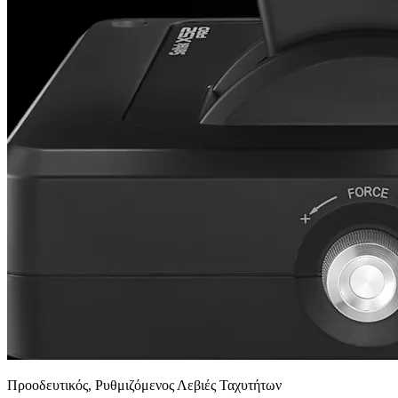
Προοδευτικός, Ρυθμιζόμενος Λεβιές Ταχυτήτων