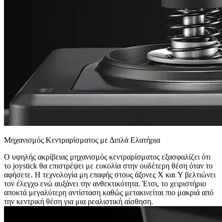
Μηχανισμός Κεντραρίσματος με Διπλά Ελατήρια
Ο υψηλής ακρίβειας μηχανισμός κεντραρίσματος εξασφαλίζει ότι
το joystick θα επιστρέψει με ευκολία στην ουδέτερη θέση όταν το
αφήσετε. Η τεχνολογία μη επαφής στους άξονες X και Y βελτιώνει
τον έλεγχο ενώ αυξάνει την ανθεκτικότητα. Έτσι, το χειριστήριο
αποκτά μεγαλύτερη αντίσταση καθώς μετακινείται πιο μακριά από
την κεντρική θέση για μια ρεαλιστική αίσθηση.