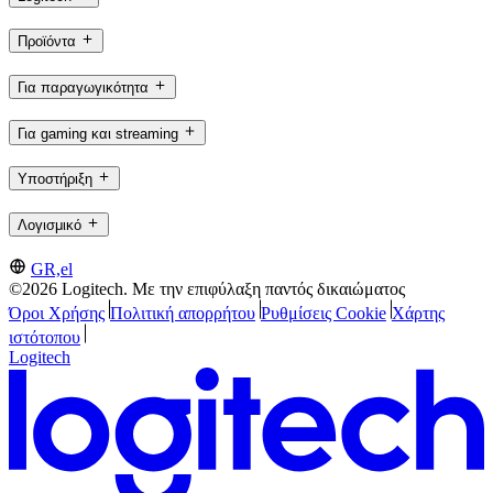
Προϊόντα
Για παραγωγικότητα
Για gaming και streaming
Υποστήριξη
Λογισμικό
GR,el
©2026 Logitech. Με την επιφύλαξη παντός δικαιώματος
Όροι Χρήσης
Πολιτική απορρήτου
Ρυθμίσεις Cookie
Χάρτης
ιστότοπου
Logitech