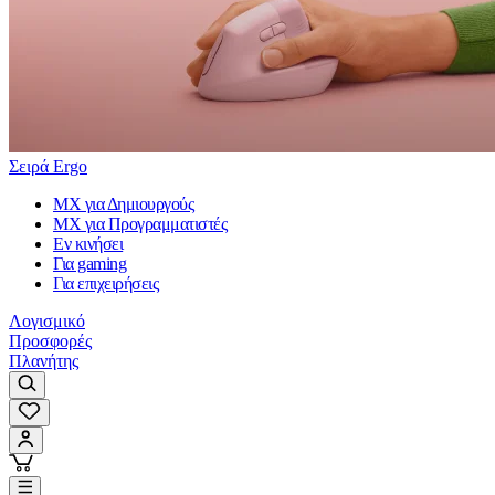
Σειρά Ergo
MX για Δημιουργούς
MX για Προγραμματιστές
Εν κινήσει
Για gaming
Για επιχειρήσεις
Λογισμικό
Προσφορές
Πλανήτης