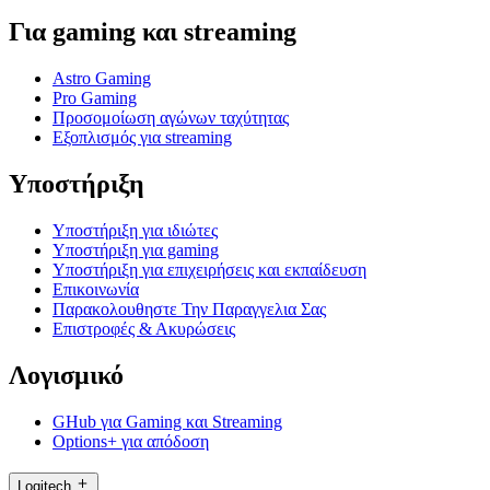
Για gaming και streaming
Astro Gaming
Pro Gaming
Προσομοίωση αγώνων ταχύτητας
Εξοπλισμός για streaming
Υποστήριξη
Υποστήριξη για ιδιώτες
Υποστήριξη για gaming
Υποστήριξη για επιχειρήσεις και εκπαίδευση
Επικοινωνία
Παρακολουθηστε Την Παραγγελια Σας
Επιστροφές & Ακυρώσεις
Λογισμικό
GHub για Gaming και Streaming
Options+ για απόδοση
Logitech