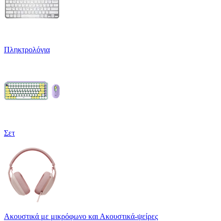
Πληκτρολόγια
Σετ
Ακουστικά με μικρόφωνο και Ακουστικά-ψείρες