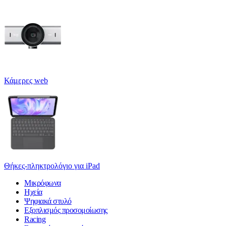
Κάμερες web
Θήκες-πληκτρολόγιο για iPad
Μικρόφωνα
Ηχεία
Ψηφιακά στυλό
Εξοπλισμός προσομοίωσης
Racing