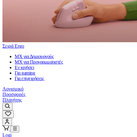
Σειρά Ergo
MX για Δημιουργούς
MX για Προγραμματιστές
Εν κινήσει
Για gaming
Για επιχειρήσεις
Λογισμικό
Προσφορές
Πλανήτης
Logi