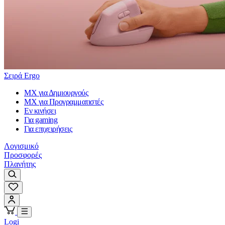
Σειρά Ergo
MX για Δημιουργούς
MX για Προγραμματιστές
Εν κινήσει
Για gaming
Για επιχειρήσεις
Λογισμικό
Προσφορές
Πλανήτης
Logi