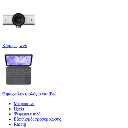
Κάμερες web
Θήκες-πληκτρολόγιο για iPad
Μικρόφωνα
Ηχεία
Ψηφιακά στυλό
Εξοπλισμός προσομοίωσης
Racing