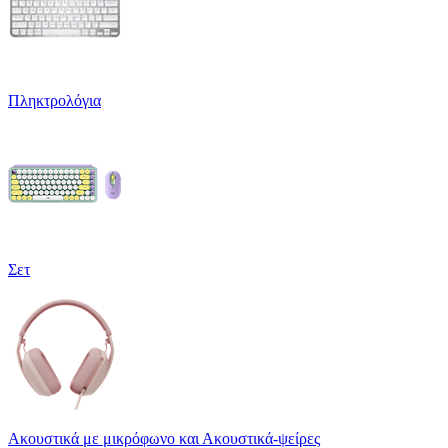
Πληκτρολόγια
Σετ
Ακουστικά με μικρόφωνο και Ακουστικά-ψείρες