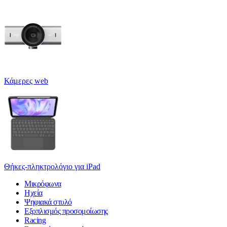
Κάμερες web
Θήκες-πληκτρολόγιο για iPad
Μικρόφωνα
Ηχεία
Ψηφιακά στυλό
Εξοπλισμός προσομοίωσης
Racing