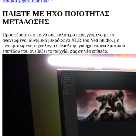
Βασικά χαρακτηριστικά
ΠΑΙΞΤΕ ΜΕ ΗΧΟ ΠΟΙΟΤΗΤΑΣ
ΜΕΤΑΔΟΣΗΣ
Προσφέρετε στο κοινό σας καλύτερο περιεγχόμενο με το
ανανεωμένο, δυναμικό μικρόφωνο XLR του Yeti Studio, με
ενσωματωμένη τεχνολογία ClearAmp, για ήχο επαγγελματικού
επιπέδου που ανεβάζει το παιχνίδι σας σε νέα επίπεδα.