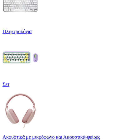
Πληκτρολόγια
Σετ
Ακουστικά με μικρόφωνο και Ακουστικά-ψείρες