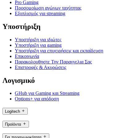
Pro Gaming
Προσομοίωση αγώνων ταχύτητας
Εξοπλισμός για streaming
Υποστήριξη
Υποστήριξη για ιδιώτες
Υποστήριξη για gaming
Υποστήριξη για επιχειρήσεις και εκπαίδευση
Επικοινωνία
Παρακολουθηστε Την Παραγγελια Σας
Επιστροφές & Ακυρώσεις
Λογισμικό
GHub για Gaming και Streaming
Options+ για απόδοση
Logitech
Προϊόντα
Για παραγωγικότητα