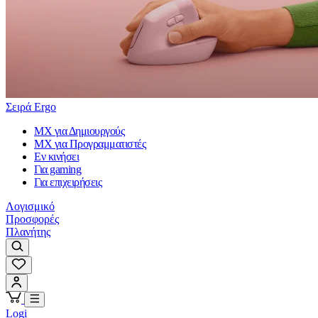
Σειρά Ergo
MX για Δημιουργούς
MX για Προγραμματιστές
Εν κινήσει
Για gaming
Για επιχειρήσεις
Λογισμικό
Προσφορές
Πλανήτης
Logi