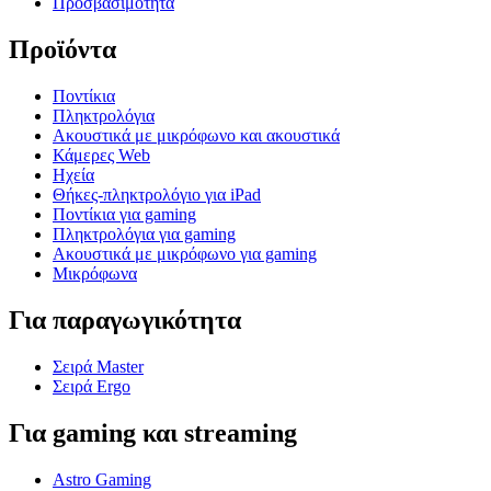
Προσβασιμότητα
Προϊόντα
Ποντίκια
Πληκτρολόγια
Ακουστικά με μικρόφωνο και ακουστικά
Κάμερες Web
Ηχεία
Θήκες-πληκτρολόγιο για iPad
Ποντίκια για gaming
Πληκτρολόγια για gaming
Ακουστικά με μικρόφωνο για gaming
Μικρόφωνα
Για παραγωγικότητα
Σειρά Master
Σειρά Ergo
Για gaming και streaming
Astro Gaming