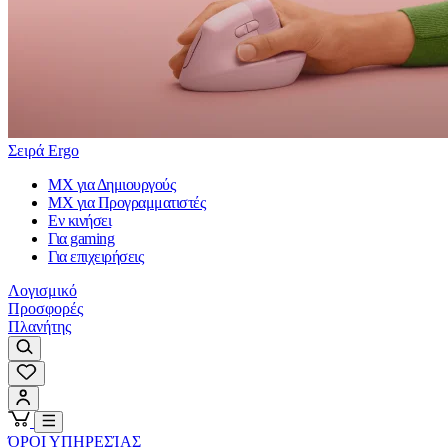
Σειρά Ergo
MX για Δημιουργούς
MX για Προγραμματιστές
Εν κινήσει
Για gaming
Για επιχειρήσεις
Λογισμικό
Προσφορές
Πλανήτης
ΌΡΟΙ ΥΠΗΡΕΣΊΑΣ