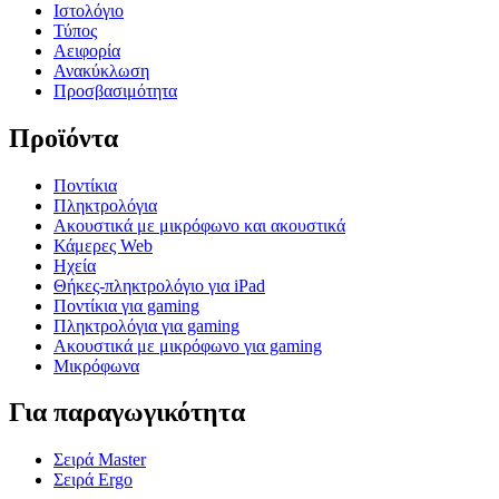
Ιστολόγιο
Τύπος
Αειφορία
Ανακύκλωση
Προσβασιμότητα
Προϊόντα
Ποντίκια
Πληκτρολόγια
Ακουστικά με μικρόφωνο και ακουστικά
Κάμερες Web
Ηχεία
Θήκες-πληκτρολόγιο για iPad
Ποντίκια για gaming
Πληκτρολόγια για gaming
Ακουστικά με μικρόφωνο για gaming
Μικρόφωνα
Για παραγωγικότητα
Σειρά Master
Σειρά Ergo