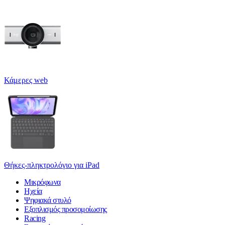
Κάμερες web
Θήκες-πληκτρολόγιο για iPad
Μικρόφωνα
Ηχεία
Ψηφιακά στυλό
Εξοπλισμός προσομοίωσης
Racing