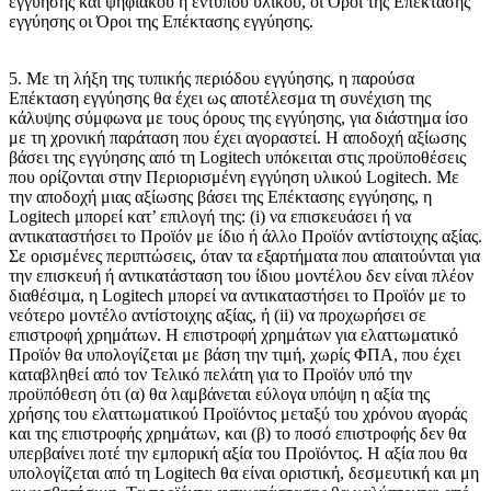
εγγύησης και ψηφιακού ή έντυπου υλικού, οι Όροι της Επέκτασης
εγγύησης οι Όροι της Επέκτασης εγγύησης.
5. Με τη λήξη της τυπικής περιόδου εγγύησης, η παρούσα
Επέκταση εγγύησης θα έχει ως αποτέλεσμα τη συνέχιση της
κάλυψης σύμφωνα με τους όρους της εγγύησης, για διάστημα ίσο
με τη χρονική παράταση που έχει αγοραστεί. Η αποδοχή αξίωσης
βάσει της εγγύησης από τη Logitech υπόκειται στις προϋποθέσεις
που ορίζονται στην Περιορισμένη εγγύηση υλικού Logitech. Με
την αποδοχή μιας αξίωσης βάσει της Επέκτασης εγγύησης, η
Logitech μπορεί κατ’ επιλογή της: (i) να επισκευάσει ή να
αντικαταστήσει το Προϊόν με ίδιο ή άλλο Προϊόν αντίστοιχης αξίας.
Σε ορισμένες περιπτώσεις, όταν τα εξαρτήματα που απαιτούνται για
την επισκευή ή αντικατάσταση του ίδιου μοντέλου δεν είναι πλέον
διαθέσιμα, η Logitech μπορεί να αντικαταστήσει το Προϊόν με το
νεότερο μοντέλο αντίστοιχης αξίας, ή (ii) να προχωρήσει σε
επιστροφή χρημάτων. Η επιστροφή χρημάτων για ελαττωματικό
Προϊόν θα υπολογίζεται με βάση την τιμή, χωρίς ΦΠΑ, που έχει
καταβληθεί από τον Τελικό πελάτη για το Προϊόν υπό την
προϋπόθεση ότι (α) θα λαμβάνεται εύλογα υπόψη η αξία της
χρήσης του ελαττωματικού Προϊόντος μεταξύ του χρόνου αγοράς
και της επιστροφής χρημάτων, και (β) το ποσό επιστροφής δεν θα
υπερβαίνει ποτέ την εμπορική αξία του Προϊόντος. Η αξία που θα
υπολογίζεται από τη Logitech θα είναι οριστική, δεσμευτική και μη