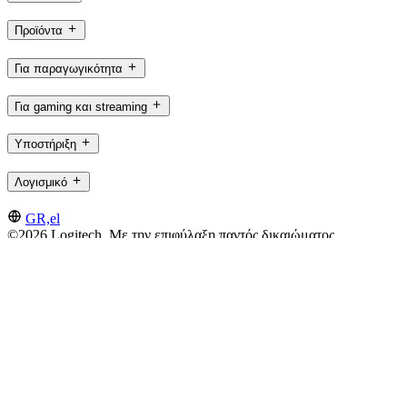
Προϊόντα
Για παραγωγικότητα
Για gaming και streaming
Υποστήριξη
Λογισμικό
GR,el
©2026 Logitech. Με την επιφύλαξη παντός δικαιώματος
Όροι Χρήσης
Πολιτική απορρήτου
Ρυθμίσεις Cookie
Χάρτης
ιστότοπου
Logitech