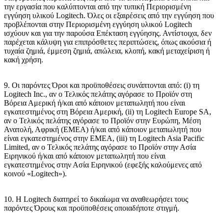
την εργασία που καλύπτονται από την τυπική Περιορισμένη
εγγύηση υλικού Logitech. Όλες οι εξαιρέσεις από την εγγύηση που
προβλέπονται στην Περιορισμένη εγγύηση υλικού Logitech
ισχύουν και για την παρούσα Επέκταση εγγύησης. Αντίστοιχα, δεν
παρέχεται κάλυψη για επιπρόσθετες περιπτώσεις, όπως ακούσια ή
τυχαία ζημιά, έμμεση ζημιά, απώλεια, κλοπή, κακή μεταχείριση ή
κακή χρήση.
9. Οι παρόντες Όροι και προϋποθέσεις συνάπτονται από: (i) τη
Logitech Inc., αν ο Τελικός πελάτης αγόρασε το Προϊόν στη
Βόρεια Αμερική ή/και από κάποιον μεταπωλητή που είναι
εγκατεστημένος στη Βόρεια Αμερική, (ii) τη Logitech Europe SA,
αν ο Τελικός πελάτης αγόρασε το Προϊόν στην Ευρώπη, Μέση
Ανατολή, Αφρική (EMEA) ή/και από κάποιον μεταπωλητή που
είναι εγκατεστημένος στην ΕΜΕΑ, (iii) τη Logitech Asia Pacific
Limited, αν ο Τελικός πελάτης αγόρασε το Προϊόν στην Ασία
Ειρηνικού ή/και από κάποιον μεταπωλητή που είναι
εγκατεστημένος στην Ασία Ειρηνικού (εφεξής καλούμενες από
κοινού «Logitech»).
10. Η Logitech διατηρεί το δικαίωμα να αναθεωρήσει τους
παρόντες Όρους και προϋποθέσεις οποιαδήποτε στιγμή.