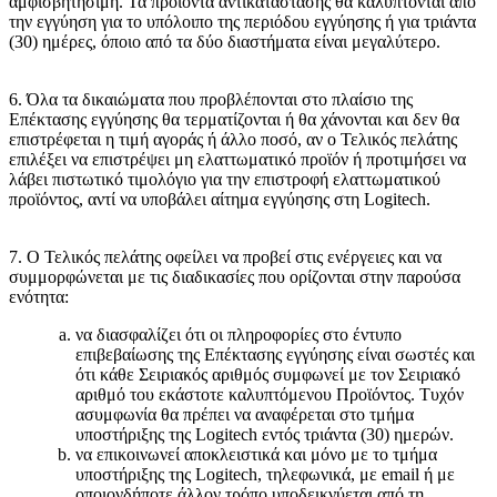
αμφισβητήσιμη. Τα προϊόντα αντικατάστασης θα καλύπτονται από
την εγγύηση για το υπόλοιπο της περιόδου εγγύησης ή για τριάντα
(30) ημέρες, όποιο από τα δύο διαστήματα είναι μεγαλύτερο.
6. Όλα τα δικαιώματα που προβλέπονται στο πλαίσιο της
Επέκτασης εγγύησης θα τερματίζονται ή θα χάνονται και δεν θα
επιστρέφεται η τιμή αγοράς ή άλλο ποσό, αν ο Τελικός πελάτης
επιλέξει να επιστρέψει μη ελαττωματικό προϊόν ή προτιμήσει να
λάβει πιστωτικό τιμολόγιο για την επιστροφή ελαττωματικού
προϊόντος, αντί να υποβάλει αίτημα εγγύησης στη Logitech.
7. Ο Τελικός πελάτης οφείλει να προβεί στις ενέργειες και να
συμμορφώνεται με τις διαδικασίες που ορίζονται στην παρούσα
ενότητα:
να διασφαλίζει ότι οι πληροφορίες στο έντυπο
επιβεβαίωσης της Επέκτασης εγγύησης είναι σωστές και
ότι κάθε Σειριακός αριθμός συμφωνεί με τον Σειριακό
αριθμό του εκάστοτε καλυπτόμενου Προϊόντος. Τυχόν
ασυμφωνία θα πρέπει να αναφέρεται στο τμήμα
υποστήριξης της Logitech εντός τριάντα (30) ημερών.
να επικοινωνεί αποκλειστικά και μόνο με το τμήμα
υποστήριξης της Logitech, τηλεφωνικά, με email ή με
οποιονδήποτε άλλον τρόπο υποδεικνύεται από τη