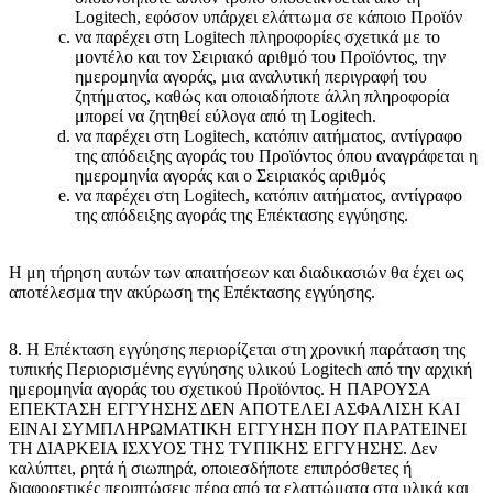
Logitech, εφόσον υπάρχει ελάττωμα σε κάποιο Προϊόν
να παρέχει στη Logitech πληροφορίες σχετικά με το
μοντέλο και τον Σειριακό αριθμό του Προϊόντος, την
ημερομηνία αγοράς, μια αναλυτική περιγραφή του
ζητήματος, καθώς και οποιαδήποτε άλλη πληροφορία
μπορεί να ζητηθεί εύλογα από τη Logitech.
να παρέχει στη Logitech, κατόπιν αιτήματος, αντίγραφο
της απόδειξης αγοράς του Προϊόντος όπου αναγράφεται η
ημερομηνία αγοράς και ο Σειριακός αριθμός
να παρέχει στη Logitech, κατόπιν αιτήματος, αντίγραφο
της απόδειξης αγοράς της Επέκτασης εγγύησης.
Η μη τήρηση αυτών των απαιτήσεων και διαδικασιών θα έχει ως
αποτέλεσμα την ακύρωση της Επέκτασης εγγύησης.
8. Η Επέκταση εγγύησης περιορίζεται στη χρονική παράταση της
τυπικής Περιορισμένης εγγύησης υλικού Logitech από την αρχική
ημερομηνία αγοράς του σχετικού Προϊόντος. Η ΠΑΡΟΥΣΑ
ΕΠΕΚΤΑΣΗ ΕΓΓΥΗΣΗΣ ΔΕΝ ΑΠΟΤΕΛΕΙ ΑΣΦΑΛΙΣΗ ΚΑΙ
ΕΙΝΑΙ ΣΥΜΠΛΗΡΩΜΑΤΙΚΗ ΕΓΓΥΗΣΗ ΠΟΥ ΠΑΡΑΤΕΙΝΕΙ
ΤΗ ΔΙΑΡΚΕΙΑ ΙΣΧΥΟΣ ΤΗΣ ΤΥΠΙΚΗΣ ΕΓΓΥΗΣΗΣ. Δεν
καλύπτει, ρητά ή σιωπηρά, οποιεσδήποτε επιπρόσθετες ή
διαφορετικές περιπτώσεις πέρα από τα ελαττώματα στα υλικά και