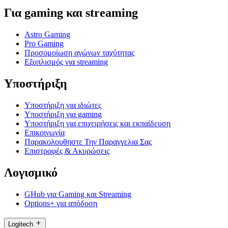
Για gaming και streaming
Astro Gaming
Pro Gaming
Προσομοίωση αγώνων ταχύτητας
Εξοπλισμός για streaming
Υποστήριξη
Υποστήριξη για ιδιώτες
Υποστήριξη για gaming
Υποστήριξη για επιχειρήσεις και εκπαίδευση
Επικοινωνία
Παρακολουθηστε Την Παραγγελια Σας
Επιστροφές & Ακυρώσεις
Λογισμικό
GHub για Gaming και Streaming
Options+ για απόδοση
Logitech