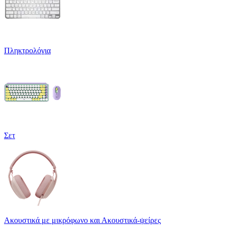
Πληκτρολόγια
Σετ
Ακουστικά με μικρόφωνο και Ακουστικά-ψείρες