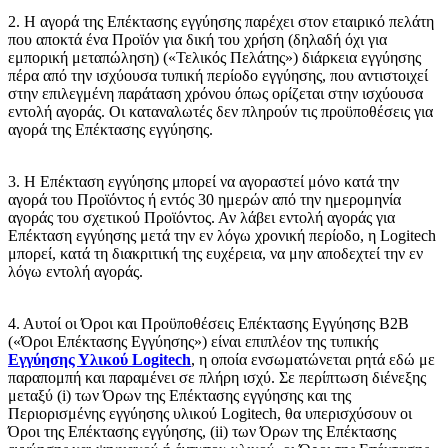
2. Η αγορά της Επέκτασης εγγύησης παρέχει στον εταιρικό πελάτη
που αποκτά ένα Προϊόν για δική του χρήση (δηλαδή όχι για
εμπορική μεταπώληση) («Τελικός
Πελάτης») διάρκεια εγγύησης
πέρα από την ισχύουσα τυπική περίοδο εγγύησης, που αντιστοιχεί
στην επιλεγμένη παράταση χρόνου όπως ορίζεται στην ισχύουσα
εντολή αγοράς. Οι καταναλωτές δεν πληρούν τις προϋποθέσεις για
αγορά της Επέκτασης εγγύησης.
3. Η Επέκταση εγγύησης μπορεί να αγοραστεί μόνο κατά την
αγορά του Προϊόντος ή εντός 30 ημερών από την ημερομηνία
αγοράς του σχετικού Προϊόντος. Αν λάβει εντολή αγοράς για
Επέκταση εγγύησης μετά την εν λόγω χρονική περίοδο, η Logitech
μπορεί, κατά τη διακριτική της ευχέρεια, να μην αποδεχτεί την εν
λόγω εντολή αγοράς.
4. Αυτοί οι Όροι και Προϋποθέσεις Επέκτασης Εγγύησης B2B
(«Όροι Επέκτασης Εγγύησης») είναι επιπλέον της τυπικής
Εγγύησης Υλικού Logitech
, η οποία ενσωματώνεται ρητά εδώ με
παραπομπή και παραμένει σε πλήρη ισχύ. Σε περίπτωση διένεξης
μεταξύ (i) των Όρων της Επέκτασης εγγύησης και της
Περιορισμένης εγγύησης υλικού Logitech, θα υπερισχύσουν οι
Όροι της Επέκτασης εγγύησης, (ii) των Όρων της Επέκτασης