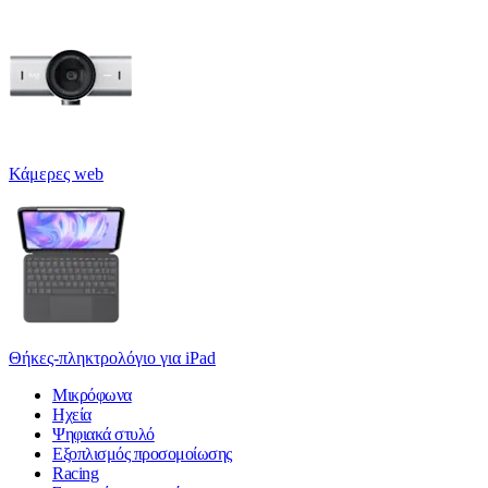
Κάμερες web
Θήκες-πληκτρολόγιο για iPad
Μικρόφωνα
Ηχεία
Ψηφιακά στυλό
Εξοπλισμός προσομοίωσης
Racing