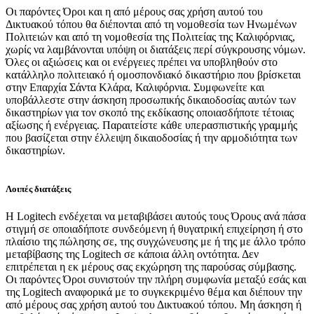
Οι παρόντες Όροι και η από μέρους σας χρήση αυτού του
Δικτυακού τόπου θα διέπονται από τη νομοθεσία των Ηνωμένων
Πολιτειών και από τη νομοθεσία της Πολιτείας της Καλιφόρνιας,
χωρίς να λαμβάνονται υπόψη οι διατάξεις περί σύγκρουσης νόμων.
Όλες οι αξιώσεις και οι ενέργειες πρέπει να υποβληθούν στο
κατάλληλο πολιτειακό ή ομοσπονδιακό δικαστήριο που βρίσκεται
στην Επαρχία Σάντα Κλάρα, Καλιφόρνια. Συμφωνείτε και
υποβάλλεστε στην άσκηση προσωπικής δικαιοδοσίας αυτών των
δικαστηρίων για τον σκοπό της εκδίκασης οποιασδήποτε τέτοιας
αξίωσης ή ενέργειας. Παραιτείστε κάθε υπερασπιστικής γραμμής
που βασίζεται στην έλλειψη δικαιοδοσίας ή την αρμοδιότητα των
δικαστηρίων.
Λοιπές διατάξεις
Η Logitech ενδέχεται να μεταβιβάσει αυτούς τους Όρους ανά πάσα
στιγμή σε οποιαδήποτε συνδεόμενη ή θυγατρική επιχείρηση ή στο
πλαίσιο της πώλησης σε, της συγχώνευσης με ή της με άλλο τρόπο
μεταβίβασης της Logitech σε κάποια άλλη οντότητα. Δεν
επιτρέπεται η εκ μέρους σας εκχώρηση της παρούσας σύμβασης.
Οι παρόντες Όροι συνιστούν την πλήρη συμφωνία μεταξύ εσάς και
της Logitech αναφορικά με το συγκεκριμένο θέμα και διέπουν την
από μέρους σας χρήση αυτού του Δικτυακού τόπου. Μη άσκηση ή