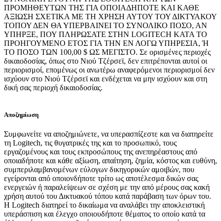
ΠΡΟΜΗΘΕΥΤΩΝ ΤΗΣ ΓΙΑ ΟΠΟΙΑΔΗΠΟΤΕ ΚΑΙ ΚΑΘΕ
ΑΞΙΩΣΗ ΣΧΕΤΙΚΑ ΜΕ ΤΗ ΧΡΗΣΗ ΑΥΤΟΥ ΤΟΥ ΔΙΚΤΥΑΚΟΥ
ΤΟΠΟΥ ΔΕΝ ΘΑ ΥΠΕΡΒΑΙΝΕΙ ΤΟ ΣΥΝΟΛΙΚΟ ΠΟΣΟ, ΑΝ
ΥΠΗΡΞΕ, ΠΟΥ ΠΛΗΡΩΣΑΤΕ ΣΤΗΝ LOGITECH ΚΑΤΑ ΤΟ
ΠΡΟΗΓΟΥΜΕΝΟ ΕΤΟΣ ΓΙΑ ΤΗΝ ΕΝ ΛΟΓΩ ΥΠΗΡΕΣΙΑ, Ή
ΤΟ ΠΟΣΟ ΤΩΝ 100,00 $ ΩΣ ΜΕΓΙΣΤΟ. Σε ορισμένες περιοχές
δικαιοδοσίας, όπως στο Νιού Τζέρσεϊ, δεν επιτρέπονται αυτοί οι
περιορισμοί, επομένως οι ανωτέρω αναφερόμενοι περιορισμοί δεν
ισχύουν στο Νιού Τζέρσεϊ και ενδέχεται να μην ισχύουν και στη
δική σας περιοχή δικαιοδοσίας.
Αποζημίωση
Συμφωνείτε να αποζημιώνετε, να υπερασπίζεστε και να διατηρείτε
τη Logitech, τις θυγατρικές της και το προσωπικό, τους
εργαζομένους και τους εκπροσώπους της ανεπηρέαστους από
οποιαδήποτε και κάθε αξίωση, απαίτηση, ζημία, κόστος και ευθύνη,
συμπεριλαμβανομένων εύλογων δικηγορικών αμοιβών, που
εγείρονται από οποιονδήποτε τρίτο ως αποτέλεσμα δικών σας
ενεργειών ή παραλείψεων σε σχέση με την από μέρους σας κακή
χρήση αυτού του Δικτυακού τόπου κατά παράβαση των όρων του.
Η Logitech διατηρεί το δικαίωμα να αναλάβει την αποκλειστική
υπεράσπιση και έλεγχο οποιουδήποτε θέματος το οποίο κατά τα