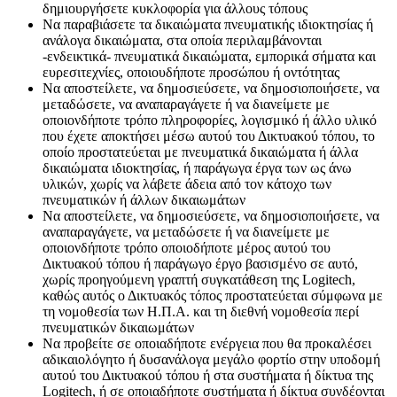
δημιουργήσετε κυκλοφορία για άλλους τόπους
Να παραβιάσετε τα δικαιώματα πνευματικής ιδιοκτησίας ή
ανάλογα δικαιώματα, στα οποία περιλαμβάνονται
-ενδεικτικά- πνευματικά δικαιώματα, εμπορικά σήματα και
ευρεσιτεχνίες, οποιουδήποτε προσώπου ή οντότητας
Να αποστείλετε, να δημοσιεύσετε, να δημοσιοποιήσετε, να
μεταδώσετε, να αναπαραγάγετε ή να διανείμετε με
οποιονδήποτε τρόπο πληροφορίες, λογισμικό ή άλλο υλικό
που έχετε αποκτήσει μέσω αυτού του Δικτυακού τόπου, το
οποίο προστατεύεται με πνευματικά δικαιώματα ή άλλα
δικαιώματα ιδιοκτησίας, ή παράγωγα έργα των ως άνω
υλικών, χωρίς να λάβετε άδεια από τον κάτοχο των
πνευματικών ή άλλων δικαιωμάτων
Να αποστείλετε, να δημοσιεύσετε, να δημοσιοποιήσετε, να
αναπαραγάγετε, να μεταδώσετε ή να διανείμετε με
οποιονδήποτε τρόπο οποιοδήποτε μέρος αυτού του
Δικτυακού τόπου ή παράγωγο έργο βασισμένο σε αυτό,
χωρίς προηγούμενη γραπτή συγκατάθεση της Logitech,
καθώς αυτός ο Δικτυακός τόπος προστατεύεται σύμφωνα με
τη νομοθεσία των Η.Π.Α. και τη διεθνή νομοθεσία περί
πνευματικών δικαιωμάτων
Να προβείτε σε οποιαδήποτε ενέργεια που θα προκαλέσει
αδικαιολόγητο ή δυσανάλογα μεγάλο φορτίο στην υποδομή
αυτού του Δικτυακού τόπου ή στα συστήματα ή δίκτυα της
Logitech, ή σε οποιαδήποτε συστήματα ή δίκτυα συνδέονται