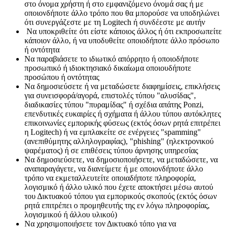
στο όνομα χρήστη ή στο εμφανιζόμενο όνομά σας ή με
οποιονδήποτε άλλο τρόπο που θα μπορούσε να υποδηλώνει
ότι συνεργάζεστε με τη Logitech ή συνδέεστε με αυτήν
Να υποκριθείτε ότι είστε κάποιος άλλος ή ότι εκπροσωπείτε
κάποιον άλλο, ή να υποδυθείτε οποιοδήποτε άλλο πρόσωπο
ή οντότητα
Να παραβιάσετε το ιδιωτικό απόρρητο ή οποιοδήποτε
προσωπικό ή ιδιοκτησιακό δικαίωμα οποιουδήποτε
προσώπου ή οντότητας
Να δημοσιεύσετε ή να μεταδώσετε διαφημίσεις, επικλήσεις
για συνεισφορά/αγορά, επιστολές τύπου "αλυσίδας",
διαδικασίες τύπου "πυραμίδας" ή σχέδια απάτης Ponzi,
επενδυτικές ευκαιρίες ή σχήματα ή άλλου τύπου αυτόκλητες
επικοινωνίες εμπορικής φύσεως (εκτός όσων ρητά επιτρέπει
η Logitech) ή να εμπλακείτε σε ενέργειες "spamming"
(ανεπιθύμητης αλληλογραφίας), "phishing" (ηλεκτρονικού
ψαρέματος) ή σε επιθέσεις τύπου άρνησης υπηρεσίας
Να δημοσιεύσετε, να δημοσιοποιήσετε, να μεταδώσετε, να
αναπαραγάγετε, να διανείμετε ή με οποιονδήποτε άλλο
τρόπο να εκμεταλλευτείτε οποιαδήποτε πληροφορία,
λογισμικό ή άλλο υλικό που έχετε αποκτήσει μέσω αυτού
του Δικτυακού τόπου για εμπορικούς σκοπούς (εκτός όσων
ρητά επιτρέπει ο προμηθευτής της εν λόγω πληροφορίας,
λογισμικού ή άλλου υλικού)
Να χρησιμοποιήσετε τον Δικτυακό τόπο για να