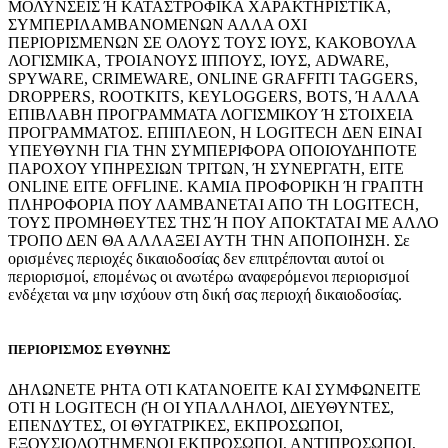
ΜΟΛΥΝΣΕΙΣ Ή ΚΑΤΑΣΤΡΟΦΙΚΑ ΧΑΡΑΚΤΗΡΙΣΤΙΚΑ,
ΣΥΜΠΕΡΙΛΑΜΒΑΝΟΜΕΝΩΝ ΑΛΛΑ ΟΧΙ
ΠΕΡΙΟΡΙΣΜΕΝΩΝ ΣΕ ΟΛΟΥΣ ΤΟΥΣ ΙΟΥΣ, ΚΑΚΟΒΟΥΛΑ
ΛΟΓΙΣΜΙΚΑ, ΤΡΟΙΑΝΟΥΣ ΙΠΠΟΥΣ, ΙΟΥΣ, ADWARE,
SPYWARE, CRIMEWARE, ONLINE GRAFFITI TAGGERS,
DROPPERS, ROOTKITS, KEYLOGGERS, BOTS, Ή ΑΛΛΑ
ΕΠΙΒΛΑΒΗ ΠΡΟΓΡΑΜΜΑΤΑ ΛΟΓΙΣΜΙΚΟΥ Ή ΣΤΟΙΧΕΙΑ
ΠΡΟΓΡΑΜΜΑΤΟΣ. ΕΠΙΠΛΕΟΝ, Η LOGITECH ΔΕΝ ΕΙΝΑΙ
ΥΠΕΥΘΥΝΗ ΓΙΑ ΤΗΝ ΣΥΜΠΕΡΙΦΟΡΑ ΟΠΟΙΟΥΔΗΠΟΤΕ
ΠΑΡΟΧΟΥ ΥΠΗΡΕΣΙΩΝ ΤΡΙΤΩΝ, Ή ΣΥΝΕΡΓΑΤΗ, ΕΙΤΕ
ONLINE ΕΙΤΕ OFFLINE. ΚΑΜΙΑ ΠΡΟΦΟΡΙΚΗ Ή ΓΡΑΠΤΗ
ΠΛΗΡΟΦΟΡΙΑ ΠΟΥ ΛΑΜΒΑΝΕΤΑΙ ΑΠΟ ΤΗ LOGITECH,
ΤΟΥΣ ΠΡΟΜΗΘΕΥΤΕΣ ΤΗΣ Ή ΠΟΥ ΑΠΟΚΤΑΤΑΙ ΜΕ ΑΛΛΟ
ΤΡΟΠΟ ΔΕΝ ΘΑ ΑΛΛΑΞΕΙ ΑΥΤΗ ΤΗΝ ΑΠΟΠΟΙΗΣΗ. Σε
ορισμένες περιοχές δικαιοδοσίας δεν επιτρέπονται αυτοί οι
περιορισμοί, επομένως οι ανωτέρω αναφερόμενοι περιορισμοί
ενδέχεται να μην ισχύουν στη δική σας περιοχή δικαιοδοσίας.
ΠΕΡΙΟΡΙΣΜΟΣ ΕΥΘΥΝΗΣ
ΔΗΛΩΝΕΤΕ ΡΗΤΑ ΟΤΙ ΚΑΤΑΝΟΕΙΤΕ ΚΑΙ ΣΥΜΦΩΝΕΙΤΕ
ΟΤΙ Η LOGITECH (Ή ΟΙ ΥΠΑΛΛΗΛΟΙ, ΔΙΕΥΘΥΝΤΕΣ,
ΕΠΕΝΔΥΤΕΣ, ΟΙ ΘΥΓΑΤΡΙΚΕΣ, ΕΚΠΡΟΣΩΠΟΙ,
ΕΞΟΥΣΙΟΔΟΤΗΜΕΝΟΙ ΕΚΠΡΟΣΩΠΟΙ, ΑΝΤΙΠΡΟΣΩΠΟΙ,