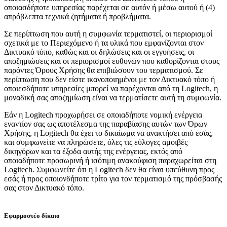
οποιασδήποτε υπηρεσίας παρέχεται σε αυτόν ή μέσω αυτού ή (4)
απρόβλεπτα τεχνικά ζητήματα ή προβλήματα.
Σε περίπτωση που αυτή η συμφωνία τερματιστεί, οι περιορισμοί
σχετικά με το Περιεχόμενο ή τα υλικά που εμφανίζονται στον
Δικτυακό τόπο, καθώς και οι δηλώσεις και οι εγγυήσεις, οι
αποζημιώσεις και οι περιορισμοί ευθυνών που καθορίζονται στους
παρόντες Όρους Χρήσης θα επιβιώσουν του τερματισμού. Σε
περίπτωση που δεν είστε ικανοποιημένοι με τον Δικτυακό τόπο ή
οποιεσδήποτε υπηρεσίες μπορεί να παρέχονται από τη Logitech, η
μοναδική σας αποζημίωση είναι να τερματίσετε αυτή τη συμφωνία.
Εάν η Logitech προχωρήσει σε οποιαδήποτε νομική ενέργεια
εναντίον σας ως αποτέλεσμα της παραβίασης αυτών των Όρων
Χρήσης, η Logitech θα έχει το δικαίωμα να ανακτήσει από εσάς,
και συμφωνείτε να πληρώσετε, όλες τις εύλογες αμοιβές
δικηγόρων και τα έξοδα αυτής της ενέργειας, εκτός από
οποιαδήποτε προσωρινή ή ισότιμη ανακούφιση παραχωρείται στη
Logitech. Συμφωνείτε ότι η Logitech δεν θα είναι υπεύθυνη προς
εσάς ή προς οποιονδήποτε τρίτο για τον τερματισμό της πρόσβασής
σας στον Δικτυακό τόπο.
Εφαρμοστέο δίκαιο