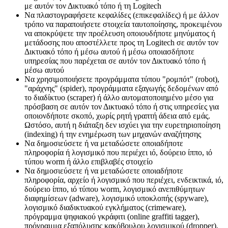
με αυτόν τον Δικτυακό τόπο ή τη Logitech
Να πλαστογραφήσετε κεφαλίδες (επικεφαλίδες) ή με άλλον
τρόπο να παραποιήσετε στοιχεία ταυτοποίησης, προκειμένου
να αποκρύψετε την προέλευση οποιουδήποτε μηνύματος ή
μετάδοσης που αποστέλλετε προς τη Logitech σε αυτόν τον
Δικτυακό τόπο ή μέσω αυτού ή μέσω οποιασδήποτε
υπηρεσίας που παρέχεται σε αυτόν τον Δικτυακό τόπο ή
μέσω αυτού
Να χρησιμοποιήσετε προγράμματα τύπου "ρομπότ" (robot),
"αράχνης" (spider), προγράμματα εξαγωγής δεδομένων από
το διαδίκτυο (scraper) ή άλλο αυτοματοποιημένο μέσο για
πρόσβαση σε αυτόν τον Δικτυακό τόπο ή στις υπηρεσίες για
οποιονδήποτε σκοπό, χωρίς ρητή γραπτή άδεια από εμάς.
Ωστόσο, αυτή η διάταξη δεν ισχύει για την ευρετηριοποίηση
(indexing) ή την ενημέρωση των μηχανών αναζήτησης
Να δημοσιεύσετε ή να μεταδώσετε οποιαδήποτε
πληροφορία ή λογισμικό που περιέχει ιό, δούρειο ίππο, ιό
τύπου worm ή άλλο επιβλαβές στοιχείο
Να δημοσιεύσετε ή να μεταδώσετε οποιαδήποτε
πληροφορία, αρχείο ή λογισμικό που περιέχει, ενδεικτικά, ιό,
δούρειο ίππο, ιό τύπου worm, λογισμικό ανεπιθύμητων
διαφημίσεων (adware), λογισμικό υποκλοπής (spyware),
λογισμικό διαδικτυακού εγκλήματος (crimeware),
πρόγραμμα ψηφιακού γκράφιτι (online graffiti tagger),
πρόγραμμα εξαπόλυσης κακόβουλου λογισμικού (dropper),