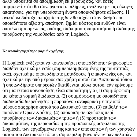
άλλα υπόκειται σε αποζημίωση εκ μέρους σας, και εσείς
συμφωνείτε ότι θα συνεργαστείτε πλήρως, ανάλογα με τις εύλογες
απαιτήσεις, για την υπεράσπιση έναντι οποιασδήποτε αξίωσης. Η
ανωτέρω διάταξη αποζημίωσης δεν θα ισχύει στον βαθμό που
οποιαδήποτε αξίωση, απαίτηση, ζημία, κόστος και ευθύνη είναι
αποτέλεσμα αμέλειας, απάτης, σκόπιμου τραυματισμού ή σκόπιμης
παράβασης της νομοθεσίας από τη Logitech.
Κοινοποίησης πληροφοριών χρήσης
Η Logitech ενδέχεται να κοινοποιήσει οποιεσδήποτε πληροφορίες
διαθέτει σχετικά με εσάς (συμπεριλαμβανομένης της ταυτότητάς
σας), σχετικά με οποιεσδήποτε μεταδόσεις ή επικοινωνίες σας και
σχετικά με την από μέρους σας χρήση αυτού του Δικτυακού τόπου
ή οποιωνδήποτε υπηρεσιών διατίθενται μέσω αυτού, εάν κρίνουμε
ότι μια τέτοια κοινοποίηση είναι απαραίτητη για (1) συμμόρφωση
με κάποια νομική διαδικασία, (2) συμμόρφωση με οποιαδήποτε
διαδικασία διερεύνησης ή παραπόνου αναφορικά με την από
μέρους σας χρήση αυτού του Δικτυακού τόπου, (3) επιβολή των
παρόντων Όρων Χρήσης, (4) απόκριση σε αξιώσεις περί
παραβίασης των δικαιωμάτων τρίτων ή (5) προστασία των
δικαιωμάτων, της περιουσίας ή της προσωπικής ασφάλειας της
Logitech, των εργαζομένων της και των επισκεπτών ή των χρηστών
αυτού του Δικτυακού τόπου, συμπεριλαμβανομένων των πελατών