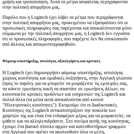
χρήση και τροποποίηση. Αυτά τα μέτρα ασφαλείας περιγράφονται
στην πολιτική απορρήτου μας.
Παρόλο που η Logitech έχει λάβει τα μέτρα που περιγράφονται
στην πολιτική απορρήτου μας, προκειμένου να εξασφαλίσει ότι οι
προσωπικές πληροφορίες σας παρέχονται και αποκαλύπτονται μόνο
σύμφωνα με την πολιτική απορρήτου μας, η Logitech δεν εγγυάται
ότι οι προσωπικές πληροφορίες που παρέχετε δεν θα υποκλαπούν
από άλλους και αποκρυπτογραφηθούν.
Φόρουμ υποστήριξης, ιστολόγια, αξιολογήσεις και κριτικές
Η Logitech έχει δημιουργήσει φόρουμ υποστήριξης, ιστολόγια,
χώρους κοινότητας και ομαδικές συζητήσεις, στην Αγγλική γλώσσα
(προς το παρόν), για να μπορείτε να μοιράζεστε τις εμπειρίες σας,
να κάνετε ερωτήσεις και/ή να απαντάτε σε ερωτήσεις άλλων, να
κοινοποιείτε κριτικές προϊόντων και υπηρεσιών της Logitech και
πολλά άλλα (τα μέσα αυτά αποκαλούνται από κοινού
"Ηλεκτρονικές κοινότητες"). Εκτιμούμε ότι οι Διαδικτυακές
Κοινότητες της Logitech αντικατοπτρίζουν την ποικιλία των
χρηστών της και είναι ένα ενδιαφέρον μέρος για να μοιραστείτε, να
μάθετε και να αλληλεπιδράσετε. Στο πνεύμα αυτής της κοινότητας,
έχουμε ένα βασικό σύνολο αρχών και κατευθυντήριων γραμμών
στα Αγγλικά που πρέπει να ακολουθούν όλοι οι μέλη,