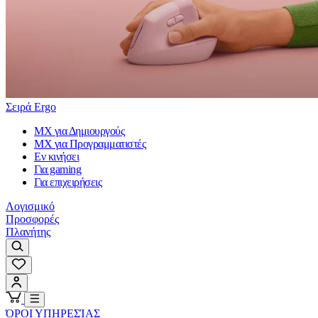
Σειρά Ergo
MX για Δημιουργούς
MX για Προγραμματιστές
Εν κινήσει
Για gaming
Για επιχειρήσεις
Λογισμικό
Προσφορές
Πλανήτης
ΌΡΟΙ ΥΠΗΡΕΣΊΑΣ