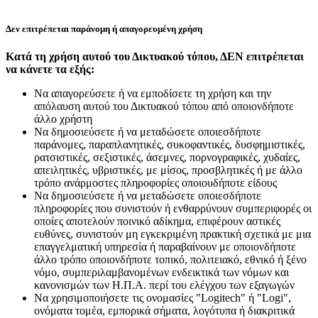
Δεν επιτρέπεται παράνομη ή απαγορευμένη χρήση
Κατά τη χρήση αυτού του Δικτυακού τόπου, ΔΕΝ επιτρέπεται
να κάνετε τα εξής:
Να απαγορεύσετε ή να εμποδίσετε τη χρήση και την
απόλαυση αυτού του Δικτυακού τόπου από οποιονδήποτε
άλλο χρήστη
Να δημοσιεύσετε ή να μεταδώσετε οποιεσδήποτε
παράνομες, παραπλανητικές, συκοφαντικές, δυσφημιστικές,
ρατσιστικές, σεξιστικές, άσεμνες, πορνογραφικές, χυδαίες,
απειλητικές, υβριστικές, με μίσος, προσβλητικές ή με άλλο
τρόπο ανάρμοστες πληροφορίες οποιουδήποτε είδους
Να δημοσιεύσετε ή να μεταδώσετε οποιεσδήποτε
πληροφορίες που συνιστούν ή ενθαρρύνουν συμπεριφορές οι
οποίες αποτελούν ποινικό αδίκημα, επιφέρουν αστικές
ευθύνες, συνιστούν μη εγκεκριμένη πρακτική σχετικά με μια
επαγγελματική υπηρεσία ή παραβαίνουν με οποιονδήποτε
άλλο τρόπο οποιονδήποτε τοπικό, πολιτειακό, εθνικό ή ξένο
νόμο, συμπεριλαμβανομένων ενδεικτικά των νόμων και
κανονισμών των Η.Π.Α. περί του ελέγχου των εξαγωγών
Να χρησιμοποιήσετε τις ονομασίες "Logitech" ή "Logi",
ονόματα τομέα, εμπορικά σήματα, λογότυπα ή διακριτικά