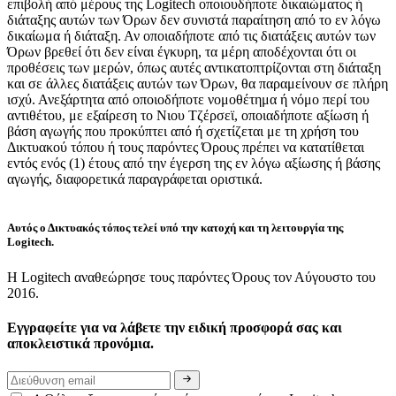
επιβολή από μέρους της Logitech οποιουδήποτε δικαιώματος ή
διάταξης αυτών των Όρων δεν συνιστά παραίτηση από το εν λόγω
δικαίωμα ή διάταξη. Αν οποιαδήποτε από τις διατάξεις αυτών των
Όρων βρεθεί ότι δεν είναι έγκυρη, τα μέρη αποδέχονται ότι οι
προθέσεις των μερών, όπως αυτές αντικατοπτρίζονται στη διάταξη
και σε άλλες διατάξεις αυτών των Όρων, θα παραμείνουν σε πλήρη
ισχύ. Ανεξάρτητα από οποιοδήποτε νομοθέτημα ή νόμο περί του
αντιθέτου, με εξαίρεση το Νιου Τζέρσεϊ, οποιαδήποτε αξίωση ή
βάση αγωγής που προκύπτει από ή σχετίζεται με τη χρήση του
Δικτυακού τόπου ή τους παρόντες Όρους πρέπει να κατατίθεται
εντός ενός (1) έτους από την έγερση της εν λόγω αξίωσης ή βάσης
αγωγής, διαφορετικά παραγράφεται οριστικά.
Αυτός ο Δικτυακός τόπος τελεί υπό την κατοχή και τη λειτουργία της
Logitech.
Η Logitech αναθεώρησε τους παρόντες Όρους τον Αύγουστο του
2016.
Εγγραφείτε για να λάβετε την ειδική προσφορά σας και
αποκλειστικά προνόμια.