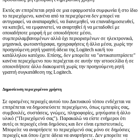
Εκτός αν επιτρέπεται ρητά σε μια εφαρμοστέα συμφωνία ή στο ίδιο
το περιεχόμενο, κανένα από τα περιεχόμενα δεν μπορεί να
αντιγραφεί, να αναπαραχθεί, να διανεμηθεί, να επαναδημοσιευθεί,
να κατεβεί, να εμφανιστεί, να αναρτηθεί ή να μεταδοθεί με
οποιαδήποτε μορφή ή με οποιοδήποτε μέσο,
συμπεριλαμβανομένων αλλά όχι περιορισμένων σε ηλεκτρονικά,
μηχανικά, φωτοαντίγραφα, ηχογραφήσεις ή άλλα μέσα, χωρίς την
προηγούμενη ρητή γραπτή άδεια της Logitech και/ή του
κατάλληλου κατόχου. Επίσης, δεν μπορείτε να "αντικατοπτρίσετε"
κανένα περιεχόμενο που περιέχεται σε αυτήν την ιστοσελίδα ή σε
οποιονδήποτε άλλο διακομιστή χωρίς την προηγούμενη ρητή
γραπτή συγκατάθεση της Logitech.
Δημοσίευση περιεχομένου χρήστη
Σε ορισμένες περιοχές αυτού του Δικτυακού τόπου ενδέχεται να
επιτρέπεται να δημοσιεύσετε περιεχόμενο, όπως εμπειρίες σας,
συμβουλές, συστάσεις, γνώμες, πληροφορίες, μηνύματα ή άλλο
υλικό ("Περιεχόμενό σας"). Παρακαλώ να είστε ενήμεροι ότι
αυτές οι περιοχές είναι δημόσιες και δεν είναι εμπιστευτικές.
Μπορείτε να αναρτήσετε το περιεχόμενό σας μόνο σε δημόσιες
περιοχές και όπου έχετε άδεια να αναρτήσετε. Δεν μπορείτε να