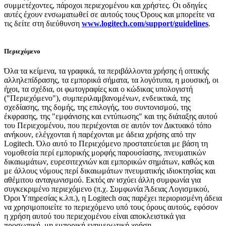
συμμετέχοντες, πάροχοι περιεχομένου και χρήστες. Οι οδηγίες
αυτές έχουν ενσωματωθεί σε αυτούς τους Όρους και μπορείτε να
τις δείτε στη διεύθυνση
www.logitech.com/support/guidelines
.
Περιεχόμενο
Όλα τα κείμενα, τα γραφικά, τα περιβάλλοντα χρήσης ή οπτικής
αλληλεπίδρασης, τα εμπορικά σήματα, τα λογότυπα, η μουσική, οι
ήχοι, τα σχέδια, οι φωτογραφίες και ο κώδικας υπολογιστή
("Περιεχόμενο"), συμπεριλαμβανομένων, ενδεικτικά, της
σχεδίασης, της δομής, της επιλογής, του συντονισμού, της
έκφρασης, της "εμφάνισης και εντύπωσης" και της διάταξης αυτού
του Περιεχομένου, που περιέχονται σε αυτόν τον Δικτυακό τόπο
ανήκουν, ελέγχονται ή παρέχονται με άδεια χρήσης από την
Logitech. Όλο αυτό το Περιεχόμενο προστατεύεται με βάση τη
νομοθεσία περί εμπορικής μορφής παρουσίασης, πνευματικών
δικαιωμάτων, ευρεσιτεχνιών και εμπορικών σημάτων, καθώς και
με άλλους νόμους περί δικαιωμάτων πνευματικής ιδιοκτησίας και
αθέμιτου ανταγωνισμού. Εκτός αν ισχύει άλλη συμφωνία για
συγκεκριμένο περιεχόμενο (π.χ. Συμφωνία Άδειας Λογισμικού,
Όροι Υπηρεσίας κ.λπ.), η Logitech σας παρέχει περιορισμένη άδεια
να χρησιμοποιείτε το περιεχόμενο υπό τους όρους αυτούς, εφόσον
η χρήση αυτού του περιεχομένου είναι αποκλειστικά για
προσωπική, μη εμπορική ενημερωτική χρήση.