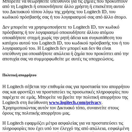
Μπορείτε να θεωρηθείτε υπεύθυνοι για τις ζημίες που προκύπτουν
από τη Logitech ή οποιονδήποτε άλλο χρήστη ή επισκέπτη αυτού
του Δικτυακού τόπου λόγω της χρήσης του Logitech ID, του
κωδικού πρόσβασής σας ή του λογαριασμού σας από άλλο άτομο.
Δεν μπορείτε να χρησιμοποιήσετε το Logitech ID, τον κωδικό
πρόσβασης ή τον λογαριασμό οποιουδήποτε άλλου ατόμου
οποιαδήποτε στιγμή χωρίς την ρητή άδεια και συγκατάθεση του
κατόχου αυτού του Logitech ID, του κωδικού πρόσβασής του ή του
λογαριασμού του. Η Logitech δεν μπορεί και δεν θα είναι
υπεύθυνη για οποιαδήποτε απώλεια ή ζημία που προκύπτει από την
αποτυχία σας να συμμορφωθείτε με αυτές τις υποχρεώσεις.
Πολιτική απορρήτου
Η Logitech σέβεται την επιθυμία σας για προστασία του απορρήτου
σας και φροντίζει να προστατεύει τις προσωπικές πληροφορίες που
παρέχετε σε εμάς. Μπορείτε να βρείτε την πολιτική απορρήτου της
Logitech στη διεύθυνση
www.logitech.com/privacy
.
Χρησιμοποιώντας αυτόν τον Δικτυακό τόπο, συναινείτε στους
όρους της πολιτικής απορρήτου μας.
Η Logitech εφαρμόζει μέτρα ασφαλείας για να προστατεύσει τις
πληροφορίες που έχει υπό τον έλεγχό της από απώλεια, εσφαλμένη