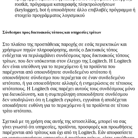
rootkit, πρόγραμμα καταγραφής πληκτρολογήσεων
(keylogger), bot ή οποιοδήποτε άλλο επιβλαβές πρόγραμμα ή
στοιχείο προγράμματος λογισμικού
Σύνδεσμοι προς δικτυακούς τόπους και υπηρεσίες τρίτων
Στο πλαίσιο της προσπάθειας παροχής σε εσάς περιεκτικών και
χρήσιμων πηγών πληροφόρησης, αυτός ο Δικτυακός τόπος
ενδέχεται να περιλαμβάνει συνδέσμους προς δικτυακούς τόπους
τρίτων, που δεν υπόκεινται στον έλεγχο της Logitech. Η Logitech
δεν είναι υπεύθυνη για το περιεχόμενο ή τα προϊόντα που
παρέχονται από οποιονδήποτε συνδεδεμένο ιστότοπο ή
οποιονδήποτε σύνδεσμο που περιέχεται σε έναν συνδεδεμένο
ιστότοπο, ή για οποιεσδήποτε αλλαγές ή ενημερώσεις σε τέτοιους
ιστότοπους. Η Logitech σας παρέχει αυτούς τους συνδέσμους μόνο
για διευκόλυνση, και η συμπερίληψη οποιουδήποτε συνδέσμου
δεν υποδηλώνει ότι η Logitech εγκρίνει, εγγυάται ή αποδέχεται
οποιαδήποτε ευθύνη για το περιεχόμενο ή τα προϊόντα σε τέτοιο
τρίτο ιστότοπο.
Σχετικά με τη χρήση σας αυτής της ιστοσελίδας, μπορεί να σας
γίνει γνωστό ότι υπηρεσίες, προϊόντα, προσφορές και προωθήσεις
παρέχονται από τρίτους και όχι από τη Logitech. Εάν αποφασίσετε
να χρησιμοποιήσετε υπηρεσίες ή προϊόντα τρίτων, είστε υπεύθυνοι