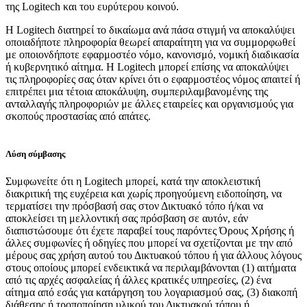
της Logitech και του ευρύτερου κοινού.
Η Logitech διατηρεί το δικαίωμα ανά πάσα στιγμή να αποκαλύψει
οποιαδήποτε πληροφορία θεωρεί απαραίτητη για να συμμορφωθεί
με οποιονδήποτε εφαρμοστέο νόμο, κανονισμό, νομική διαδικασία
ή κυβερνητικό αίτημα. Η Logitech μπορεί επίσης να αποκαλύψει
τις πληροφορίες σας όταν κρίνει ότι ο εφαρμοστέος νόμος απαιτεί ή
επιτρέπει μια τέτοια αποκάλυψη, συμπεριλαμβανομένης της
ανταλλαγής πληροφοριών με άλλες εταιρείες και οργανισμούς για
σκοπούς προστασίας από απάτες.
Λύση σύμβασης
Συμφωνείτε ότι η Logitech μπορεί, κατά την αποκλειστική
διακριτική της ευχέρεια και χωρίς προηγούμενη ειδοποίηση, να
τερματίσει την πρόσβασή σας στον Δικτυακό τόπο ή/και να
αποκλείσει τη μελλοντική σας πρόσβαση σε αυτόν, εάν
διαπιστώσουμε ότι έχετε παραβεί τους παρόντες Όρους Χρήσης ή
άλλες συμφωνίες ή οδηγίες που μπορεί να σχετίζονται με την από
μέρους σας χρήση αυτού του Δικτυακού τόπου ή για άλλους λόγους
στους οποίους μπορεί ενδεικτικά να περιλαμβάνονται (1) αιτήματα
από τις αρχές ασφαλείας ή άλλες κρατικές υπηρεσίες, (2) ένα
αίτημα από εσάς για κατάργηση του λογαριασμού σας, (3) διακοπή
διάθεσης ή τροποποίηση υλικού του Δικτυακού τόπου ή