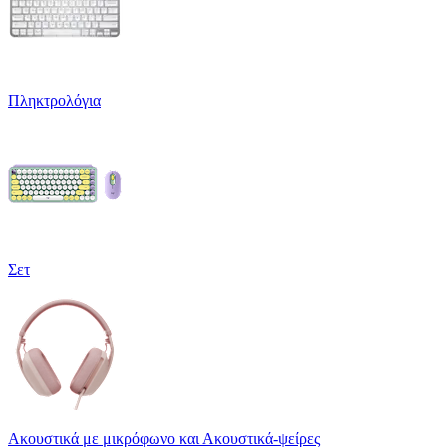
Πληκτρολόγια
Σετ
Ακουστικά με μικρόφωνο και Ακουστικά-ψείρες