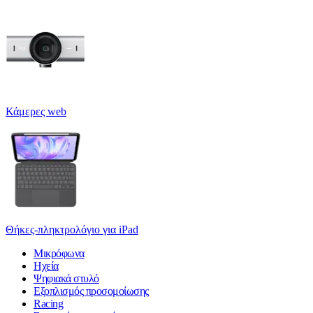
Κάμερες web
Θήκες-πληκτρολόγιο για iPad
Μικρόφωνα
Ηχεία
Ψηφιακά στυλό
Εξοπλισμός προσομοίωσης
Racing