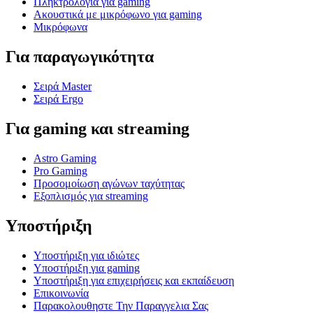
Πληκτρολόγια για gaming
Ακουστικά με μικρόφωνο για gaming
Μικρόφωνα
Για παραγωγικότητα
Σειρά Master
Σειρά Ergo
Για gaming και streaming
Astro Gaming
Pro Gaming
Προσομοίωση αγώνων ταχύτητας
Εξοπλισμός για streaming
Υποστήριξη
Υποστήριξη για ιδιώτες
Υποστήριξη για gaming
Υποστήριξη για επιχειρήσεις και εκπαίδευση
Επικοινωνία
Παρακολουθηστε Την Παραγγελια Σας