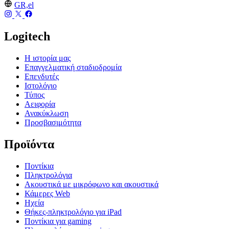
GR,el
Logitech
Η ιστορία μας
Επαγγελματική σταδιοδρομία
Επενδυτές
Ιστολόγιο
Τύπος
Αειφορία
Ανακύκλωση
Προσβασιμότητα
Προϊόντα
Ποντίκια
Πληκτρολόγια
Ακουστικά με μικρόφωνο και ακουστικά
Κάμερες Web
Ηχεία
Θήκες-πληκτρολόγιο για iPad
Ποντίκια για gaming