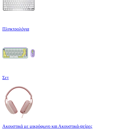
Πληκτρολόγια
Σετ
Ακουστικά με μικρόφωνο και Ακουστικά-ψείρες