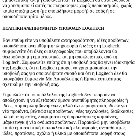
να χρησιμοποιεί αυτές τις πληροφορίες χωρίς περιορισμούς, χωρίς
καμία αποζημίωση (με οποιαδήποτε μορφή) σε εσάς ή σε
οποιοδήποτε τρίτο μέρος.
ΠΟΛΙΤΙΚΗ ΑΝΕΠΙΘΥΜΗΤΩΝ ΥΠΟΒΟΛΩΝ LOGITECH
Εάν επιθυμείτε να υποβάλετε ανατροφοδότηση, ιδέες προϊόντων,
οποιαδήποτε ανεπιθύμητη πληροφορία ή ιδέες στη Logitech,
συμφωνείτε ότι όλες οι πληροφορίες που υποβάλλονται θα
θεωρούνται μη εμπιστευτικές και μη αποκλειστικές από τη
Logitech. Συμφωνείτε επίσης ότι η υποβολή σας θα γίνει ιδιοκτησία
της Logitech, ότι η Logitech μπορεί να χρησιμοποιήσει την
υποβολή σας για οποιονδήποτε σκοπό και ότι η Logitech δεν θα
υπογράψει Συμφωνία Μη Αποκάλυψης ή Εμπιστευτικότητας
σχετικά με την υποβολή σας.
Σημειώστε ότι οι υπάλληλοι της Logitech δεν μπορούν να
αποδεχτούν ή να εξετάσουν άμεσα ανεπιθύμητες πληροφορίες ή
ιδέες, συμπεριλαμβανομένων, αλλά όχι περιοριστικά, ιδεών για
νέα προϊόντα, βελτιώσεις προϊόντων, νέες τεχνολογίες, διαδικασίες,
υλικά, υπηρεσίες, διαφημιστικές ή προωθητικές καμπάνιες,
μάρκετινγκ ή νέα ονόματα προϊόντων. Παρακαλώ μην υποβάλετε
καμία εμπιστευτική ή αποκλειστική πληροφορία, ανεπιθύμητες
ιδέες, προτάσεις, σχόλια ή υλικά με οποιαδήποτε μορφή στους