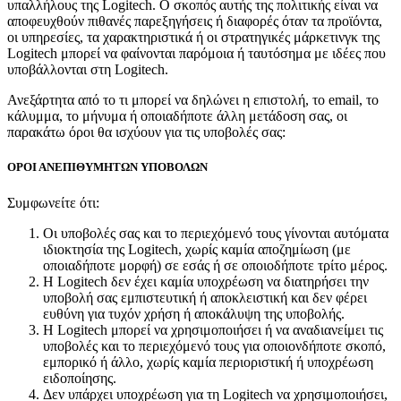
υπαλλήλους της Logitech. Ο σκοπός αυτής της πολιτικής είναι να
αποφευχθούν πιθανές παρεξηγήσεις ή διαφορές όταν τα προϊόντα,
οι υπηρεσίες, τα χαρακτηριστικά ή οι στρατηγικές μάρκετινγκ της
Logitech μπορεί να φαίνονται παρόμοια ή ταυτόσημα με ιδέες που
υποβάλλονται στη Logitech.
Ανεξάρτητα από το τι μπορεί να δηλώνει η επιστολή, το email, το
κάλυμμα, το μήνυμα ή οποιαδήποτε άλλη μετάδοση σας, οι
παρακάτω όροι θα ισχύουν για τις υποβολές σας:
ΟΡΟΙ ΑΝΕΠΙΘΥΜΗΤΩΝ ΥΠΟΒΟΛΩΝ
Συμφωνείτε ότι:
Οι υποβολές σας και το περιεχόμενό τους γίνονται αυτόματα
ιδιοκτησία της Logitech, χωρίς καμία αποζημίωση (με
οποιαδήποτε μορφή) σε εσάς ή σε οποιοδήποτε τρίτο μέρος.
Η Logitech δεν έχει καμία υποχρέωση να διατηρήσει την
υποβολή σας εμπιστευτική ή αποκλειστική και δεν φέρει
ευθύνη για τυχόν χρήση ή αποκάλυψη της υποβολής.
Η Logitech μπορεί να χρησιμοποιήσει ή να αναδιανείμει τις
υποβολές και το περιεχόμενό τους για οποιονδήποτε σκοπό,
εμπορικό ή άλλο, χωρίς καμία περιοριστική ή υποχρέωση
ειδοποίησης.
Δεν υπάρχει υποχρέωση για τη Logitech να χρησιμοποιήσει,