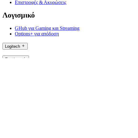
Επιστροφές & Ακυρώσεις
Λογισμικό
GHub για Gaming και Streaming
Options+ για απόδοση
Logitech
Προϊόντα
Για παραγωγικότητα
Για gaming και streaming
Υποστήριξη
Λογισμικό
GR,el
©2026 Logitech. Με την επιφύλαξη παντός δικαιώματος
Όροι Χρήσης
Πολιτική απορρήτου
Ρυθμίσεις Cookie
Χάρτης