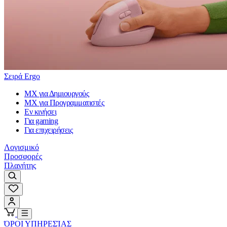
Σειρά Ergo
MX για Δημιουργούς
MX για Προγραμματιστές
Εν κινήσει
Για gaming
Για επιχειρήσεις
Λογισμικό
Προσφορές
Πλανήτης
ΌΡΟΙ ΥΠΗΡΕΣΊΑΣ