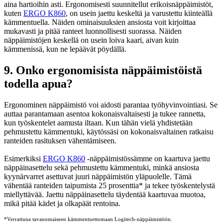
aina hartioihin asti. Ergonomisesti suunnitellut erikoisnäppäimistöt,
kuten
ERGO K860
, on usein jaettu keskeltä ja varustettu kiinteällä
kämmentuella. Näiden ominaisuuksien ansiosta voit kirjoittaa
mukavasti ja pitää ranteet luonnollisesti suorassa. Näiden
näppäimistöjen keskellä on usein loiva kaari, aivan kuin
kämmenissä, kun ne lepäävät pöydällä.
9. Onko ergonomisista näppäimistöistä
todella apua?
Ergonominen näppäimistö voi aidosti parantaa työhyvinvointiasi. Se
auttaa parantamaan asentoa kokonaisvaltaisesti ja tukee rannetta,
kun työskentelet aamusta iltaan. Kun tähän vielä yhdistetään
pehmustettu kämmentuki, käytössäsi on kokonaisvaltainen ratkaisu
ranteiden rasituksen vähentämiseen.
Esimerkiksi
ERGO K860
-näppäimistössämme on kaartuva jaettu
näppäinasettelu sekä pehmustettu kämmentuki, minkä ansiosta
kyynärvarret asettuvat juuri näppäimistön yläpuolelle. Tämä
vähentää ranteiden taipumista 25 prosenttia
*
ja tekee työskentelystä
miellyttävää. Jaettu näppäinasettelu täydentää kaartuvaa muotoa,
mikä pitää kädet ja olkapäät rentoina.
*Verrattuna tavanomaiseen kämmentuettomaan Logitech-näppäimistöön.