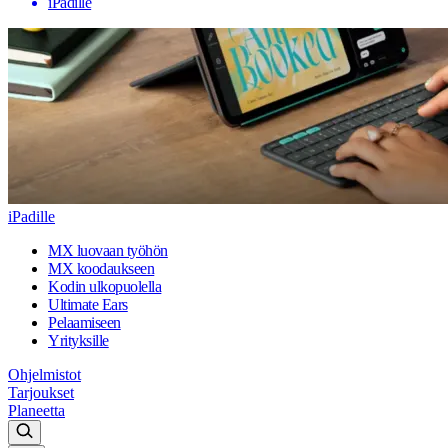
iPadille
iPadille
MX luovaan työhön
MX koodaukseen
Kodin ulkopuolella
Ultimate Ears
Pelaamiseen
Yrityksille
Ohjelmistot
Tarjoukset
Planeetta