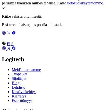
peruuttaa tilauksen milloin tahansa. Katso
tietosuojakäytäntömme.
Kiitos rekisteröitymisestä.
Etsi tervetuliaistarjous postilaatikostasi.
FI,fi
Logitech
Meidän tarinamme
Työpaikat
Sijoittajat
Blogi
Lehdistö
Kestävä kehitys
Kierrätys
Esteettömyys