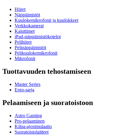
Hiiret
Näppäimistöt
Kuulokemikrofonit ja kuulokkeet
Verkkokamerat
Kaiuttimet
iPad-näppäimistökotelot
Pelihiiret
Pelinäppäimistöt
Pelikuulokemikrofonit
Mikrofonit
Tuottavuuden tehostamiseen
Master Series
Ergo-sarja
Pelaamiseen ja suoratoistoon
Astro Gaming
Pro-pelaaminen
Kilpa-ajosimulaatio
Suoratoistolaitteet