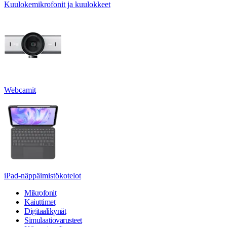
Kuulokemikrofonit ja kuulokkeet
Webcamit
iPad-näppäimistökotelot
Mikrofonit
Kaiuttimet
Digitaalikynät
Simulaatiovarusteet