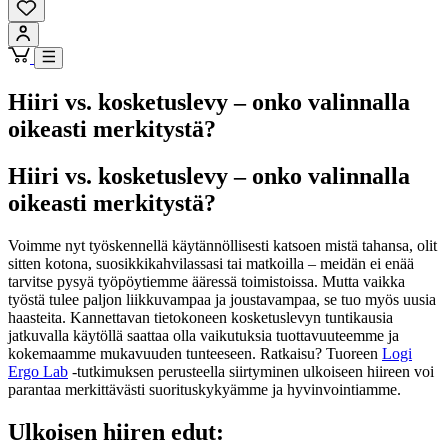
Hiiri vs. kosketuslevy – onko valinnalla
oikeasti merkitystä?
Hiiri vs. kosketuslevy – onko valinnalla
oikeasti merkitystä?
Voimme nyt työskennellä käytännöllisesti katsoen mistä tahansa, olit
sitten kotona, suosikkikahvilassasi tai matkoilla – meidän ei enää
tarvitse pysyä työpöytiemme ääressä toimistoissa. Mutta vaikka
työstä tulee paljon liikkuvampaa ja joustavampaa, se tuo myös uusia
haasteita. Kannettavan tietokoneen kosketuslevyn tuntikausia
jatkuvalla käytöllä saattaa olla vaikutuksia tuottavuuteemme ja
kokemaamme mukavuuden tunteeseen. Ratkaisu? Tuoreen
Logi
Ergo Lab
-tutkimuksen perusteella siirtyminen ulkoiseen hiireen voi
parantaa merkittävästi suorituskykyämme ja hyvinvointiamme.
Ulkoisen hiiren edut: