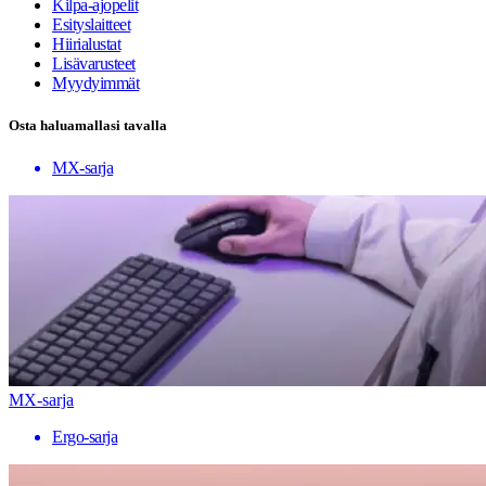
Kilpa-ajopelit
Esityslaitteet
Hiirialustat
Lisävarusteet
Myydyimmät
Osta haluamallasi tavalla
MX-sarja
MX-sarja
Ergo-sarja