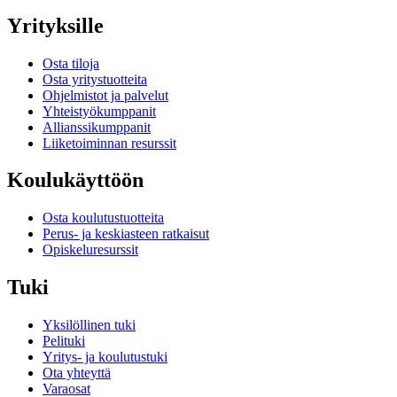
Yrityksille
Osta tiloja
Osta yritystuotteita
Ohjelmistot ja palvelut
Yhteistyökumppanit
Allianssikumppanit
Liiketoiminnan resurssit
Koulukäyttöön
Osta koulutustuotteita
Perus- ja keskiasteen ratkaisut
Opiskeluresurssit
Tuki
Yksilöllinen tuki
Pelituki
Yritys- ja koulutustuki
Ota yhteyttä
Varaosat