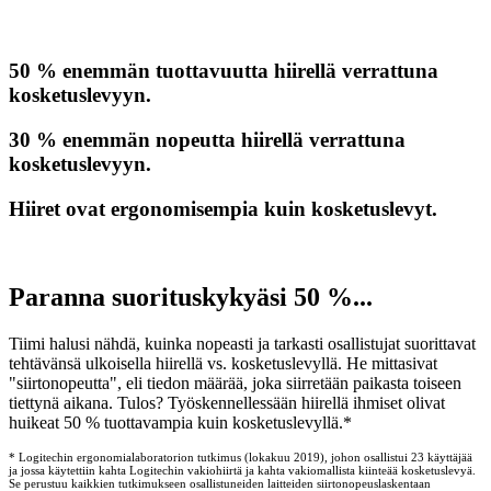
50 % enemmän tuottavuutta hiirellä verrattuna
kosketuslevyyn.
30 % enemmän nopeutta hiirellä verrattuna
kosketuslevyyn.
Hiiret ovat ergonomisempia kuin kosketuslevyt.
Paranna suorituskykyäsi 50 %...
Tiimi halusi nähdä, kuinka nopeasti ja tarkasti osallistujat suorittavat
tehtävänsä ulkoisella hiirellä vs. kosketuslevyllä. He mittasivat
"siirtonopeutta", eli tiedon määrää, joka siirretään paikasta toiseen
tiettynä aikana. Tulos? Työskennellessään hiirellä ihmiset olivat
huikeat 50 % tuottavampia kuin kosketuslevyllä.*
* Logitechin ergonomialaboratorion tutkimus (lokakuu 2019), johon osallistui 23 käyttäjää
ja jossa käytettiin kahta Logitechin vakiohiirtä ja kahta vakiomallista kiinteää kosketuslevyä.
Se perustuu kaikkien tutkimukseen osallistuneiden laitteiden siirtonopeuslaskentaan