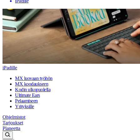
iPadille
iPadille
MX luovaan työhön
MX koodaukseen
Kodin ulkopuolella
Ultimate Ears
Pelaamiseen
Yrityksille
Ohjelmistot
Tarjoukset
Planeetta