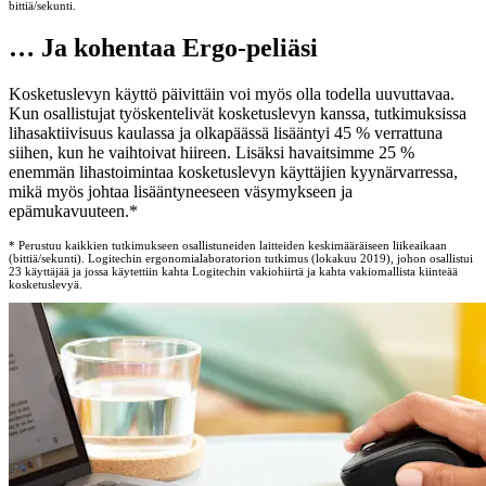
bittiä/sekunti.
… Ja kohentaa Ergo-peliäsi
Kosketuslevyn käyttö päivittäin voi myös olla todella uuvuttavaa.
Kun osallistujat työskentelivät kosketuslevyn kanssa, tutkimuksissa
lihasaktiivisuus kaulassa ja olkapäässä lisääntyi 45 % verrattuna
siihen, kun he vaihtoivat hiireen. Lisäksi havaitsimme 25 %
enemmän lihastoimintaa kosketuslevyn käyttäjien kyynärvarressa,
mikä myös johtaa lisääntyneeseen väsymykseen ja
epämukavuuteen.*
* Perustuu kaikkien tutkimukseen osallistuneiden laitteiden keskimääräiseen liikeaikaan
(bittiä/sekunti). Logitechin ergonomialaboratorion tutkimus (lokakuu 2019), johon osallistui
23 käyttäjää ja jossa käytettiin kahta Logitechin vakiohiirtä ja kahta vakiomallista kiinteää
kosketuslevyä.