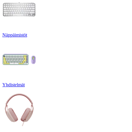
Näppäimistöt
Yhdistelmät