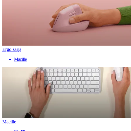
Ergo-sarja
Macille
Macille