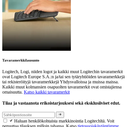
Tavaramerkkilausunto
Logitech, Logi, niiden logot ja kaikki muut Logitechin tavaramerkit
ovat Logitech Europe S.A.:n ja/tai sen tytäryhtiöiden tavaramerkkejä
tai rekisteröityjä tavaramerkkejä Yhdysvalloissa ja muissa maissa.
Kaikki muut kolmansien osapuolten tavaramerkit ovat omistajiensa
omaisuutta.
Katso kaikki tavaramerkit
Tilaa ja vastaanota erikoistarjouksesi sekä eksklusiiviset edut.
Haluan henkilökohtaista markkinointia Logitechltä. Voit
peruuttaa tilauksen milloin tahansa. Katso
tietosuojakäytäntömme.