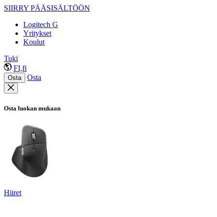
SIIRRY PÄÄSISÄLTÖÖN
Logitech G
Yritykset
Koulut
Tuki
FI,fi
Osta
Osta
Osta luokan mukaan
Hiiret