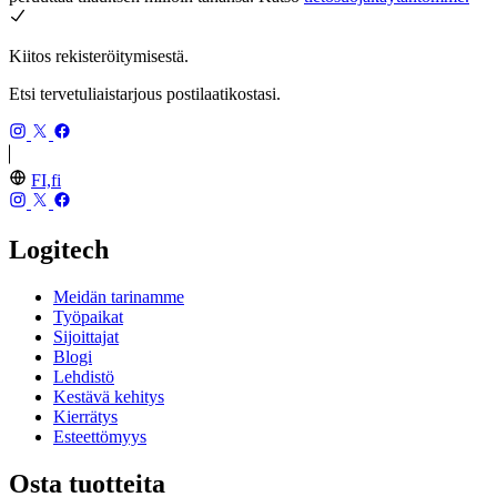
Kiitos rekisteröitymisestä.
Etsi tervetuliaistarjous postilaatikostasi.
FI,fi
Logitech
Meidän tarinamme
Työpaikat
Sijoittajat
Blogi
Lehdistö
Kestävä kehitys
Kierrätys
Esteettömyys
Osta tuotteita