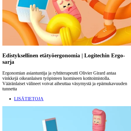
Edistyksellinen etätyöergonomia | Logitechin Ergo-
sarja
Ergonomian asiantuntija ja ryhtiterapeutti Olivier Girard antaa
vinkkejä oikeanlaisen työpisteen luomiseen kotitoimistolla.
Vääränlaiset välineet voivat aiheuttaa väsymystä ja epämukavuuden
tunnetta
LISÄTIETOJA