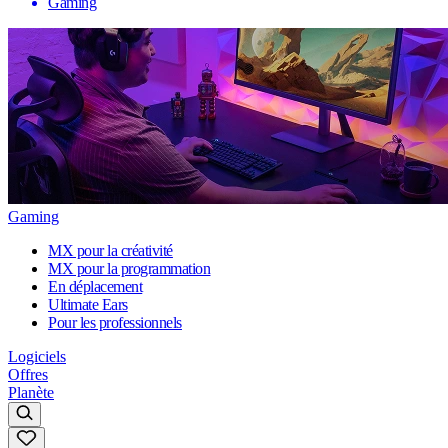
Gaming
Gaming
MX pour la créativité
MX pour la programmation
En déplacement
Ultimate Ears
Pour les professionnels
Logiciels
Offres
Planète