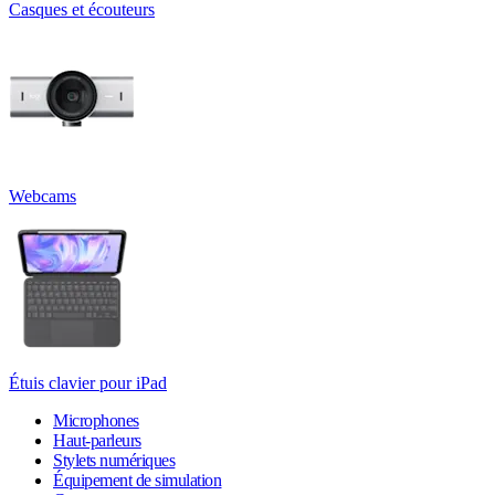
Casques et écouteurs
Webcams
Étuis clavier pour iPad
Microphones
Haut-parleurs
Stylets numériques
Équipement de simulation