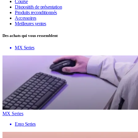
Course
Dispositifs de présentation
Produits reconditionnés
Accessoires
Meilleures ventes
Des achats qui vous ressemblent
MX Series
MX Series
Ergo Series