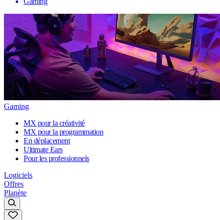
Gaming
Gaming
MX pour la créativité
MX pour la programmation
En déplacement
Ultimate Ears
Pour les professionnels
Logiciels
Offres
Planète