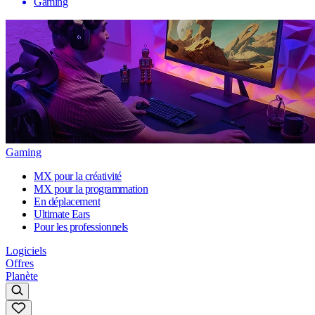
Gaming
Gaming
MX pour la créativité
MX pour la programmation
En déplacement
Ultimate Ears
Pour les professionnels
Logiciels
Offres
Planète