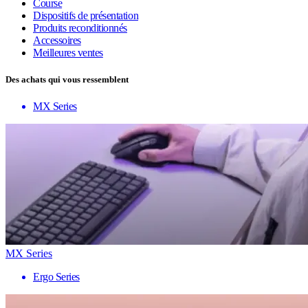
Course
Dispositifs de présentation
Produits reconditionnés
Accessoires
Meilleures ventes
Des achats qui vous ressemblent
MX Series
MX Series
Ergo Series