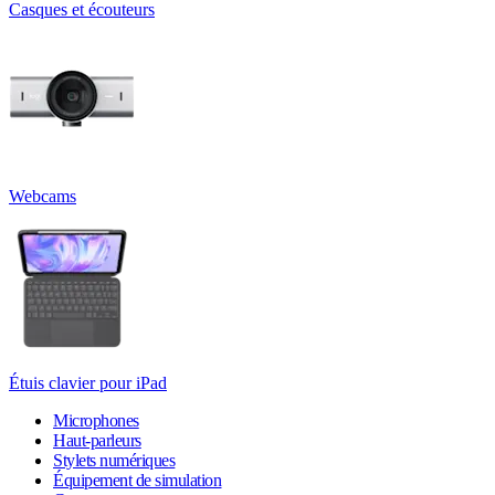
Casques et écouteurs
Webcams
Étuis clavier pour iPad
Microphones
Haut-parleurs
Stylets numériques
Équipement de simulation