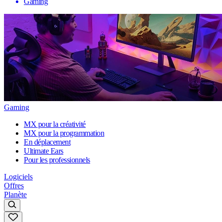
Gaming
Gaming
MX pour la créativité
MX pour la programmation
En déplacement
Ultimate Ears
Pour les professionnels
Logiciels
Offres
Planète