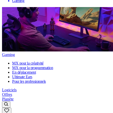
Gaming
Gaming
MX pour la créativité
MX pour la programmation
En déplacement
Ultimate Ears
Pour les professionnels
Logiciels
Offres
Planète