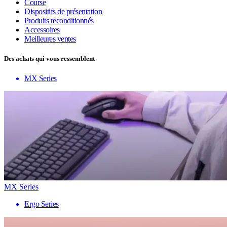
Course
Dispositifs de présentation
Produits reconditionnés
Accessoires
Meilleures ventes
Des achats qui vous ressemblent
MX Series
MX Series
Ergo Series