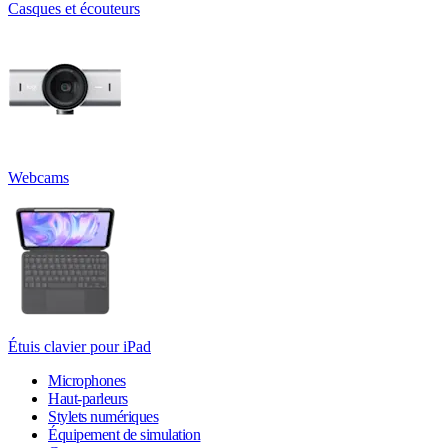
Casques et écouteurs
Webcams
Étuis clavier pour iPad
Microphones
Haut-parleurs
Stylets numériques
Équipement de simulation