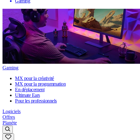
Gaming
Gaming
MX pour la créativité
MX pour la programmation
En déplacement
Ultimate Ears
Pour les professionnels
Logiciels
Offres
Planète