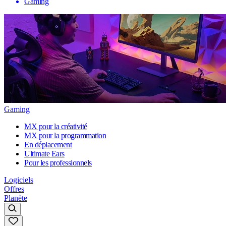
Gaming
Gaming
MX pour la créativité
MX pour la programmation
En déplacement
Ultimate Ears
Pour les professionnels
Logiciels
Offres
Planète