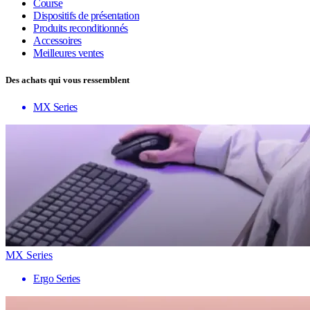
Course
Dispositifs de présentation
Produits reconditionnés
Accessoires
Meilleures ventes
Des achats qui vous ressemblent
MX Series
MX Series
Ergo Series