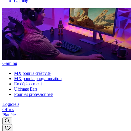
Gaming
Gaming
MX pour la créativité
MX pour la programmation
En déplacement
Ultimate Ears
Pour les professionnels
Logiciels
Offres
Planète