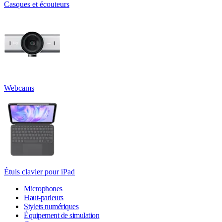
Casques et écouteurs
Webcams
Étuis clavier pour iPad
Microphones
Haut-parleurs
Stylets numériques
Équipement de simulation