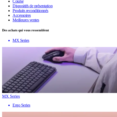
Course
Dispositifs de présentation
Produits reconditionnés
Accessoires
Meilleures ventes
Des achats qui vous ressemblent
MX Series
MX Series
Ergo Series