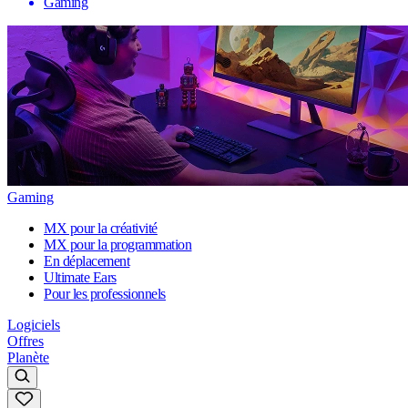
Gaming
Gaming
MX pour la créativité
MX pour la programmation
En déplacement
Ultimate Ears
Pour les professionnels
Logiciels
Offres
Planète