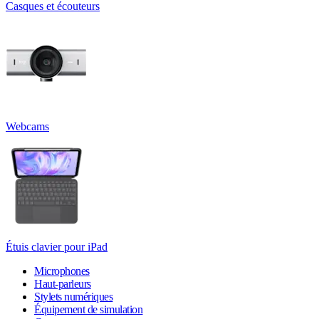
Casques et écouteurs
Webcams
Étuis clavier pour iPad
Microphones
Haut-parleurs
Stylets numériques
Équipement de simulation