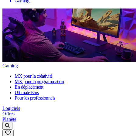
Gaming
Gaming
MX pour la créativité
MX pour la programmation
En déplacement
Ultimate Ears
Pour les professionnels
Logiciels
Offres
Planète