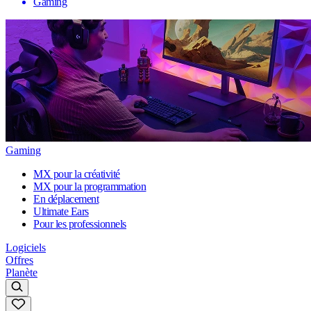
Gaming
Gaming
MX pour la créativité
MX pour la programmation
En déplacement
Ultimate Ears
Pour les professionnels
Logiciels
Offres
Planète