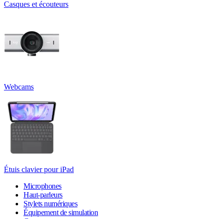
Casques et écouteurs
Webcams
Étuis clavier pour iPad
Microphones
Haut-parleurs
Stylets numériques
Équipement de simulation