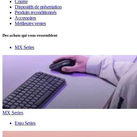
Course
Dispositifs de présentation
Produits reconditionnés
Accessoires
Meilleures ventes
Des achats qui vous ressemblent
MX Series
MX Series
Ergo Series