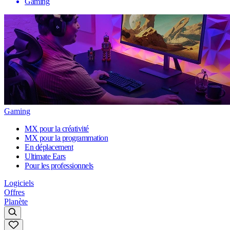
Gaming
Gaming
MX pour la créativité
MX pour la programmation
En déplacement
Ultimate Ears
Pour les professionnels
Logiciels
Offres
Planète