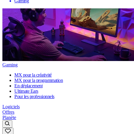
Gaming
Gaming
MX pour la créativité
MX pour la programmation
En déplacement
Ultimate Ears
Pour les professionnels
Logiciels
Offres
Planète