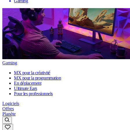
Gaming
Gaming
MX pour la créativité
MX pour la programmation
En déplacement
Ultimate Ears
Pour les professionnels
Logiciels
Offres
Planète