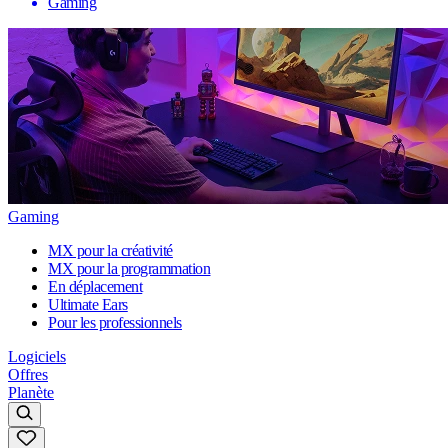
Gaming
Gaming
MX pour la créativité
MX pour la programmation
En déplacement
Ultimate Ears
Pour les professionnels
Logiciels
Offres
Planète