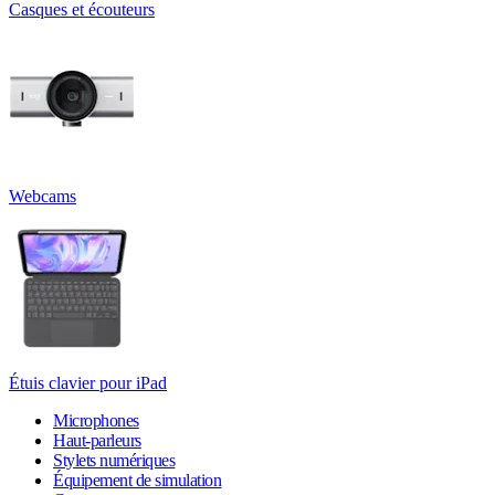
Casques et écouteurs
Webcams
Étuis clavier pour iPad
Microphones
Haut-parleurs
Stylets numériques
Équipement de simulation