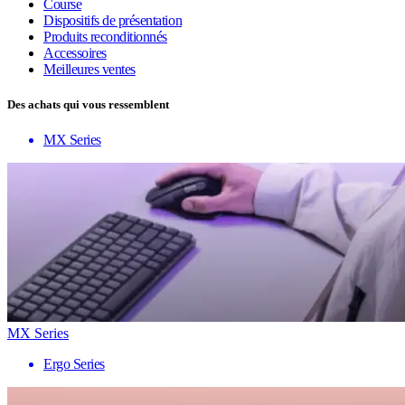
Course
Dispositifs de présentation
Produits reconditionnés
Accessoires
Meilleures ventes
Des achats qui vous ressemblent
MX Series
MX Series
Ergo Series