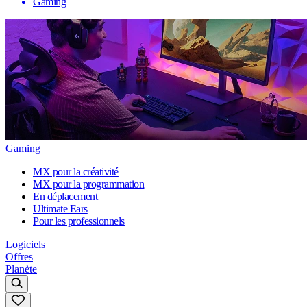
Gaming
Gaming
MX pour la créativité
MX pour la programmation
En déplacement
Ultimate Ears
Pour les professionnels
Logiciels
Offres
Planète