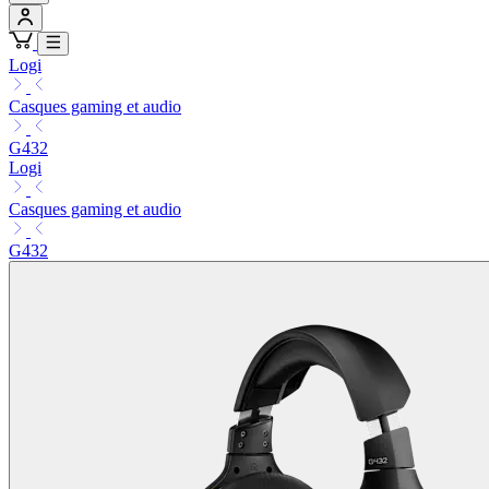
Logi
Casques gaming et audio
G432
Logi
Casques gaming et audio
G432