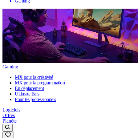
Gaming
Gaming
MX pour la créativité
MX pour la programmation
En déplacement
Ultimate Ears
Pour les professionnels
Logiciels
Offres
Planète