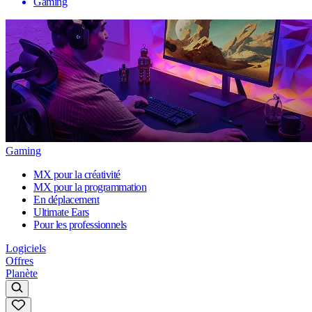
Gaming
Gaming
MX pour la créativité
MX pour la programmation
En déplacement
Ultimate Ears
Pour les professionnels
Logiciels
Offres
Planète