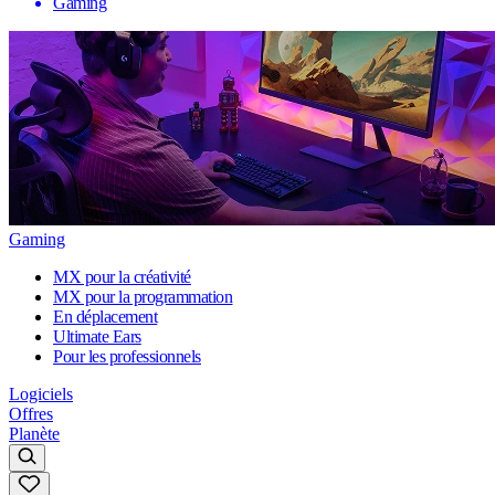
Gaming
Gaming
MX pour la créativité
MX pour la programmation
En déplacement
Ultimate Ears
Pour les professionnels
Logiciels
Offres
Planète