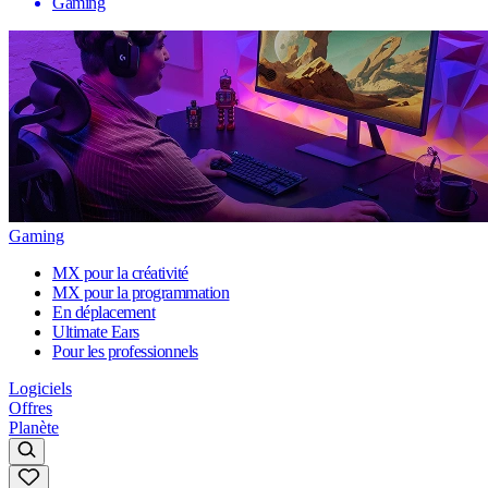
Gaming
Gaming
MX pour la créativité
MX pour la programmation
En déplacement
Ultimate Ears
Pour les professionnels
Logiciels
Offres
Planète