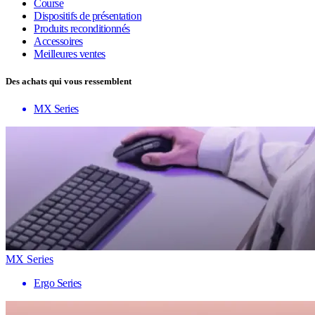
Course
Dispositifs de présentation
Produits reconditionnés
Accessoires
Meilleures ventes
Des achats qui vous ressemblent
MX Series
MX Series
Ergo Series