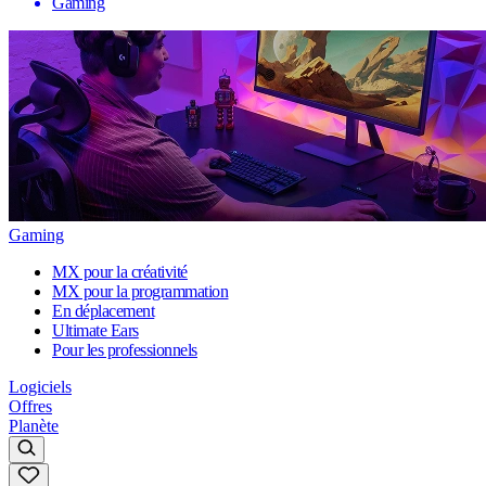
Gaming
Gaming
MX pour la créativité
MX pour la programmation
En déplacement
Ultimate Ears
Pour les professionnels
Logiciels
Offres
Planète