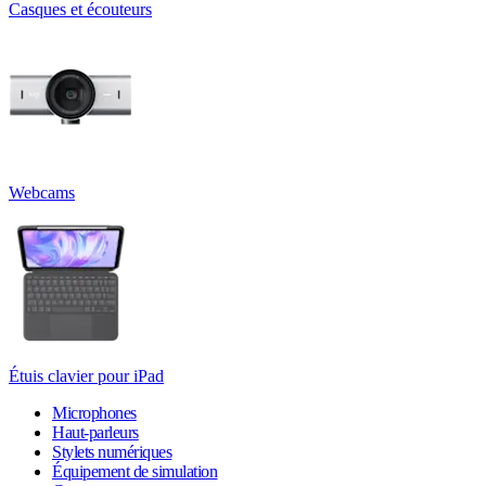
Casques et écouteurs
Webcams
Étuis clavier pour iPad
Microphones
Haut-parleurs
Stylets numériques
Équipement de simulation