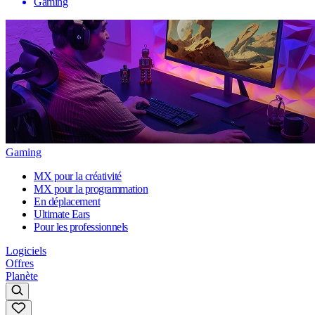
Gaming
Gaming
MX pour la créativité
MX pour la programmation
En déplacement
Ultimate Ears
Pour les professionnels
Logiciels
Offres
Planète