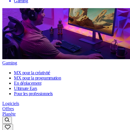
Gaming
Gaming
MX pour la créativité
MX pour la programmation
En déplacement
Ultimate Ears
Pour les professionnels
Logiciels
Offres
Planète