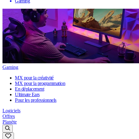
Gaming
Gaming
MX pour la créativité
MX pour la programmation
En déplacement
Ultimate Ears
Pour les professionnels
Logiciels
Offres
Planète