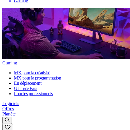
Gaming
Gaming
MX pour la créativité
MX pour la programmation
En déplacement
Ultimate Ears
Pour les professionnels
Logiciels
Offres
Planète