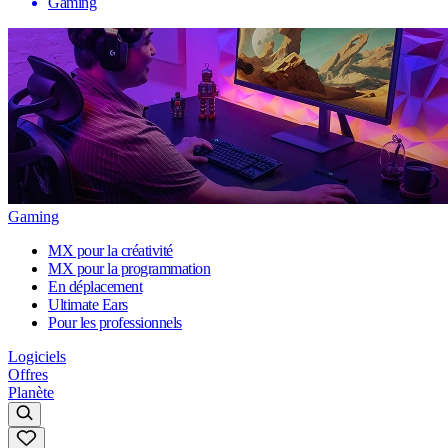
Gaming
Gaming
MX pour la créativité
MX pour la programmation
En déplacement
Ultimate Ears
Pour les professionnels
Logiciels
Offres
Planète