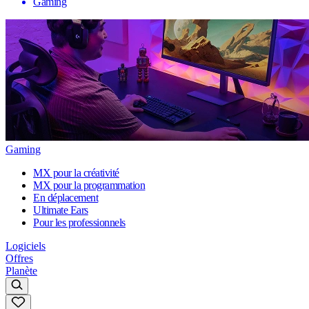
Gaming
Gaming
MX pour la créativité
MX pour la programmation
En déplacement
Ultimate Ears
Pour les professionnels
Logiciels
Offres
Planète