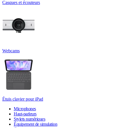
Casques et écouteurs
Webcams
Étuis clavier pour iPad
Microphones
Haut-parleurs
Stylets numériques
Équipement de simulation