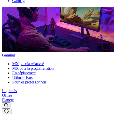
Gaming
Gaming
MX pour la créativité
MX pour la programmation
En déplacement
Ultimate Ears
Pour les professionnels
Logiciels
Offres
Planète