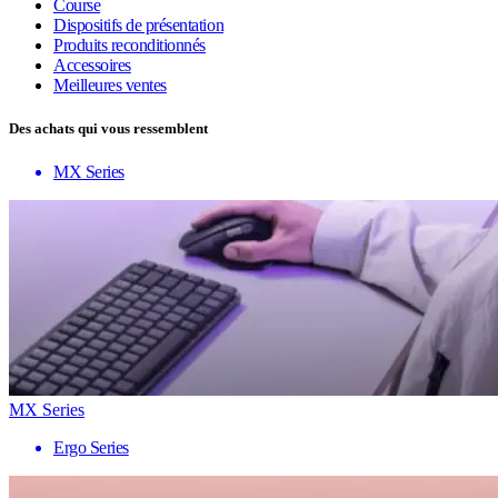
Course
Dispositifs de présentation
Produits reconditionnés
Accessoires
Meilleures ventes
Des achats qui vous ressemblent
MX Series
MX Series
Ergo Series