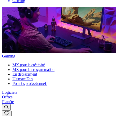
Gaming
Gaming
MX pour la créativité
MX pour la programmation
En déplacement
Ultimate Ears
Pour les professionnels
Logiciels
Offres
Planète