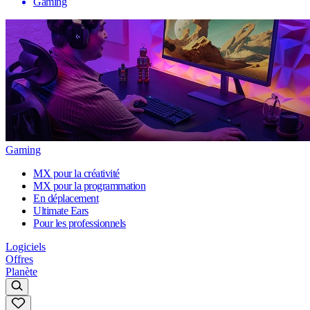
Gaming
Gaming
MX pour la créativité
MX pour la programmation
En déplacement
Ultimate Ears
Pour les professionnels
Logiciels
Offres
Planète