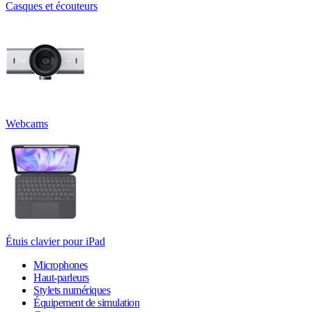
Casques et écouteurs
Webcams
Étuis clavier pour iPad
Microphones
Haut-parleurs
Stylets numériques
Équipement de simulation