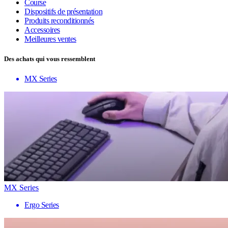
Course
Dispositifs de présentation
Produits reconditionnés
Accessoires
Meilleures ventes
Des achats qui vous ressemblent
MX Series
MX Series
Ergo Series