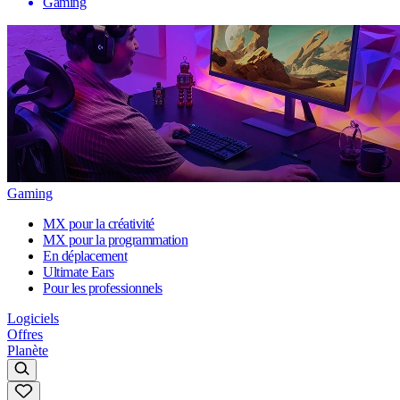
Gaming
Gaming
MX pour la créativité
MX pour la programmation
En déplacement
Ultimate Ears
Pour les professionnels
Logiciels
Offres
Planète